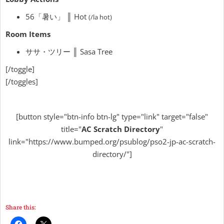
56「暑い」 ║
Hot
(/la hot)
Room Items
ササ・ツリー ║ Sasa Tree
[/toggle]
[/toggles]
[button style="btn-info btn-lg" type="link" target="false"
title="
AC Scratch Directory
"
link="https://www.bumped.org/psublog/pso2-jp-ac-scratch-
directory/"]
Share this: