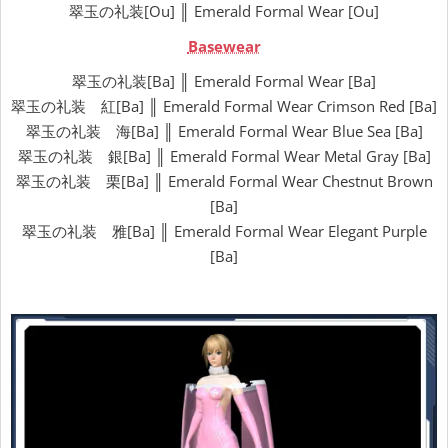
翠玉の礼装[Ou] ║ Emerald Formal Wear [Ou]
Basewear
翠玉の礼装[Ba] ║ Emerald Formal Wear [Ba]
翠玉の礼装 紅[Ba] ║ Emerald Formal Wear Crimson Red [Ba]
翠玉の礼装 海[Ba] ║ Emerald Formal Wear Blue Sea [Ba]
翠玉の礼装 銀[Ba] ║ Emerald Formal Wear Metal Gray [Ba]
翠玉の礼装 栗[Ba] ║ Emerald Formal Wear Chestnut Brown
[Ba]
翠玉の礼装 雅[Ba] ║ Emerald Formal Wear Elegant Purple
[Ba]