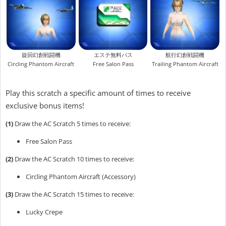
旋回幻創戦闘機
エステ無料パス
航行幻創戦闘機
Circling Phantom Aircraft
Free Salon Pass
Trailing Phantom Aircraft
Play this scratch a specific amount of times to receive
exclusive bonus items!
(1)
Draw the AC Scratch 5 times to receive:
Free Salon Pass
(2)
Draw the AC Scratch 10 times to receive:
Circling Phantom Aircraft (Accessory)
(3)
Draw the AC Scratch 15 times to receive:
Lucky Crepe