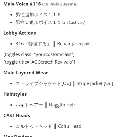
Male Voice #116
(CV: Akio Suyama)
男性追加ボイス１１６
男性Ｃ追加ボイス１１６
(Cast ver.)
Lobby Actions
316「修理する」 ║ Repair
(/la repair)
[toggles class="yourcustomclass"]
[toggle title="AC Scratch Revivals"]
Male Layered Wear
ストライプジャケット[Ou] ║ Stripe Jacket [Ou]
Hairstyles
ハギトヘアー ║ Haggith Hair
CAST Heads
コルトゥ・ヘッド ║ Coltu Head
Mag Devices