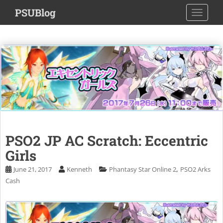
S
PSUBlog
TOGGLE
k
i
p
t
o
m
a
i
n
c
o
PSO2 JP AC Scratch: Eccentric
n
Girls
t
e
,
June 21, 2017
Kenneth
Phantasy Star Online 2
PSO2 Arks
n
Cash
t