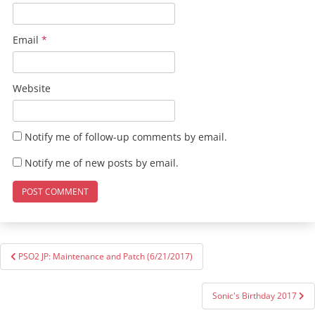
Email
*
Website
Notify me of follow-up comments by email.
Notify me of new posts by email.
Post
PSO2 JP: Maintenance and Patch (6/21/2017)
navigation
Sonic's Birthday 2017