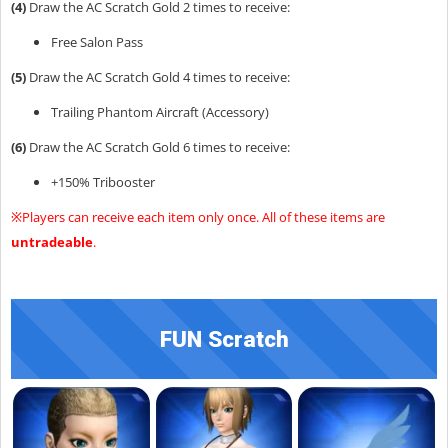
(4)
Draw the AC Scratch Gold 2 times to receive:
Free Salon Pass
(5)
Draw the AC Scratch Gold 4 times to receive:
Trailing Phantom Aircraft (Accessory)
(6)
Draw the AC Scratch Gold 6 times to receive:
+150% Tribooster
※Players can receive each item only once. All of these items are
untradeable
.
FUN Scratch