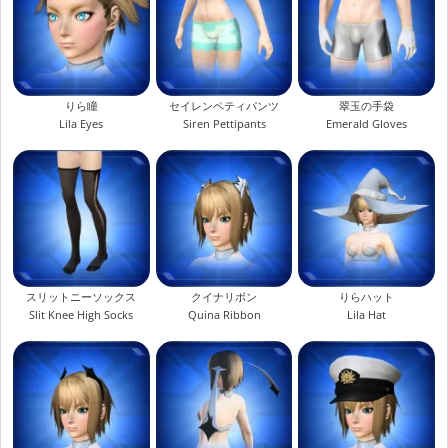
りら瞳
セイレンペティパンツ
翠玉の手袋
Lila Eyes
Siren Pettipants
Emerald Gloves
スリットニーソックス
クイナリボン
りらハット
Slit Knee High Socks
Quina Ribbon
Lila Hat