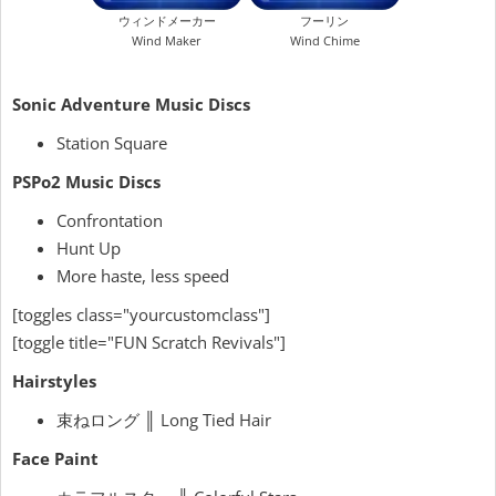
ウィンドメーカー
フーリン
Wind Maker
Wind Chime
Sonic Adventure Music Discs
Station Square
PSPo2 Music Discs
Confrontation
Hunt Up
More haste, less speed
[toggles class="yourcustomclass"]
[toggle title="FUN Scratch Revivals"]
Hairstyles
束ねロング ║ Long Tied Hair
Face Paint