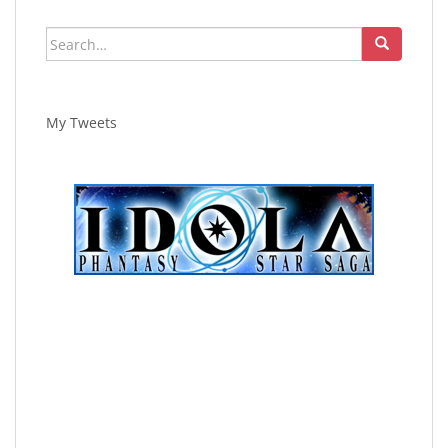
Search
for:
My Tweets