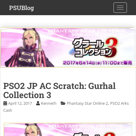
S
PSUBlog
TOGGLE
k
i
p
t
o
m
a
i
n
c
o
PSO2 JP AC Scratch: Gurhal
n
Collection 3
t
e
,
April 12, 2017
Kenneth
Phantasy Star Online 2
PSO2 Arks
n
Cash
t