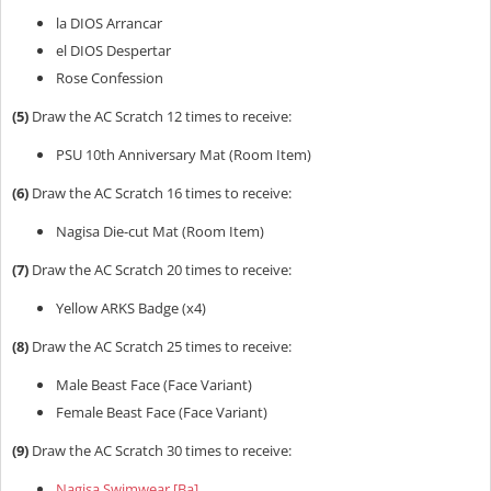
la DIOS Arrancar
el DIOS Despertar
Rose Confession
(5)
Draw the AC Scratch 12 times to receive:
PSU 10th Anniversary Mat (Room Item)
(6)
Draw the AC Scratch 16 times to receive:
Nagisa
Die-cut Mat
(Room Item)
(7)
Draw the AC Scratch 20 times to receive:
Yellow ARKS Badge (x4)
(8)
Draw the AC Scratch 25 times to receive:
Male Beast Face (Face Variant)
Female Beast Face (Face Variant)
(9)
Draw the AC Scratch 30 times to receive:
Nagisa Swimwear [Ba]