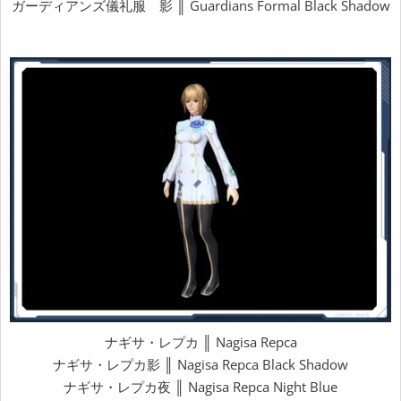
ガーディアンズ儀礼服 影 ║ Guardians Formal Black Shadow
ナギサ・レプカ ║ Nagisa Repca
ナギサ・レプカ影 ║ Nagisa Repca Black Shadow
ナギサ・レプカ夜 ║ Nagisa Repca Night Blue