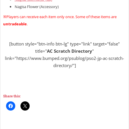
Nagisa Flower (Accessory)
※Players can receive each item only once. Some of these items are
untradeable
.
[button style="btn-info btn-lg" type="link" target="false"
title="
AC Scratch Directory
"
link="https://www.bumped.org/psublog/pso2-jp-ac-scratch-
directory/"]
Share this: