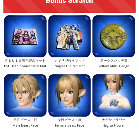
Bonus Scratch
ＰＳＵ１０周年記念マット
ナギサ型抜きマット
アークスバッヂ黄
PSU 10th Anniversary Mat
Nagisa Die-cut Mat
Yellow ARKS Badge
男性ビースト顔
女性ビースト顔
ナギサフラワー
Male Beast Face
Female Beast Face
Nagisa Flower