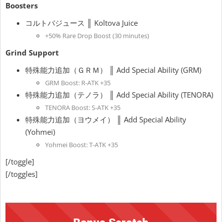
Boosters
コルトバジュース ║ Koltova Juice
+50% Rare Drop Boost (30 minutes)
Grind Support
特殊能力追加（ＧＲＭ） ║ Add Special Ability (GRM)
GRM Boost: R-ATK +35
特殊能力追加（テノラ） ║ Add Special Ability (TENORA)
TENORA Boost: S-ATK +35
特殊能力追加（ヨウメイ） ║ Add Special Ability
(Yohmei)
Yohmei Boost: T-ATK +35
[/toggle]
[/toggles]