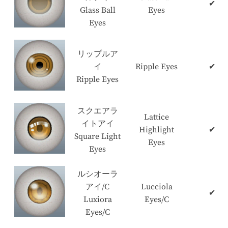
✔
Glass Ball
Eyes
Eyes
リップルア
イ
Ripple Eyes
✔
Ripple Eyes
スクエアラ
Lattice
イトアイ
Highlight
✔
Square Light
Eyes
Eyes
ルシオーラ
アイ/C
Lucciola
✔
Luxiora
Eyes/C
Eyes/C