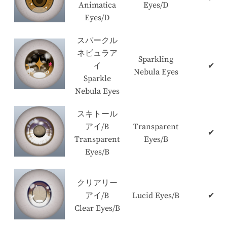
Animatica
Eyes/D
Eyes/D
スパークル
ネビュラア
Sparkling
イ
✔
Nebula Eyes
Sparkle
Nebula Eyes
スキトール
アイ/B
Transparent
✔
Transparent
Eyes/B
Eyes/B
クリアリー
アイ/B
Lucid Eyes/B
✔
Clear Eyes/B