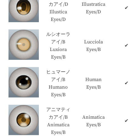
カアイ/D
Illustratica
✔
Illustica
Eyes/D
Eyes/D
ルシオーラ
アイ/B
Lucciola
✔
Luxiora
Eyes/B
Eyes/B
ヒュマーノ
アイ/B
Human
✔
Humano
Eyes/B
Eyes/B
アニマティ
カアイ/B
Animatica
✔
Animatica
Eyes/B
Eyes/B