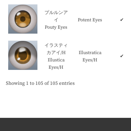
プルルンア
イ
Potent Eyes
✔
Pouty Eyes
イラスティ
カアイ/H
Illustratica
✔
Illustica
Eyes/H
Eyes/H
Showing 1 to 105 of 105 entries