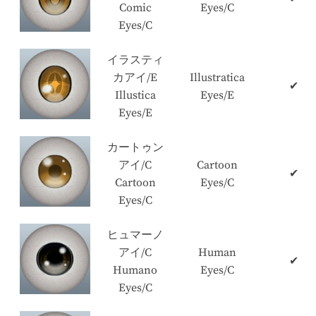
Comic
Eyes/C
Eyes/C
イラスティ
カアイ/E
Illustratica
✔
Illustica
Eyes/E
Eyes/E
カートゥン
アイ/C
Cartoon
✔
Cartoon
Eyes/C
Eyes/C
ヒュマーノ
アイ/C
Human
✔
Humano
Eyes/C
Eyes/C