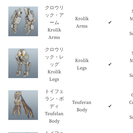
クロウリ
ック・ア
Krolik
M
ーム
✔
Arms
Krolik
S
Arms
クロウリ
ック・レ
Krolik
M
ッグ
✔
Legs
Krolik
S
Legs
トイフェ
ラン・ボ
Teuferan
C
ディ
✔
Body
Teufelan
S
Body