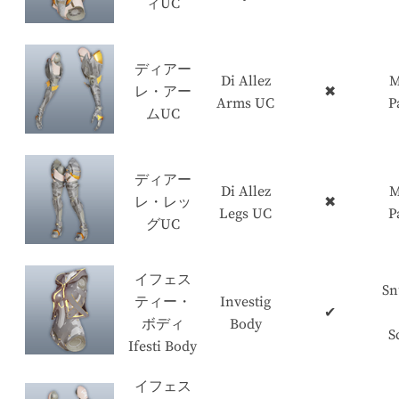
ィUC
ディアー
Di Allez
M
レ・アー
✖
Arms UC
P
ムUC
ディアー
Di Allez
M
レ・レッ
✖
Legs UC
P
グUC
イフェス
Sn
ティー・
Investig
✔
ボディ
Body
S
Ifesti Body
イフェス