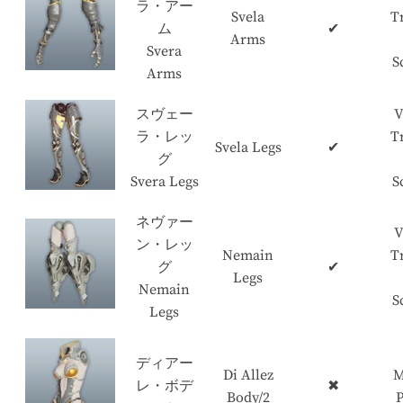
ラ・アー
Svela
T
ム
✔
Arms
Svera
S
Arms
スヴェー
V
ラ・レッ
T
Svela Legs
✔
グ
Svera Legs
S
ネヴァー
V
ン・レッ
Nemain
T
グ
✔
Legs
Nemain
S
Legs
ディアー
Di Allez
M
レ・ボデ
✖
Body/2
P