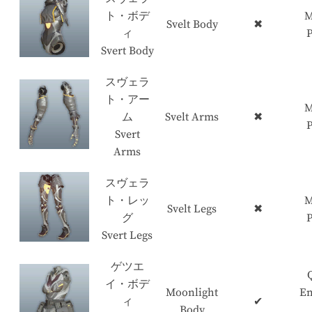
ト・ボデ
M
Svelt Body
✖
ィ
P
Svert Body
スヴェラ
ト・アー
M
ム
Svelt Arms
✖
P
Svert
Arms
スヴェラ
ト・レッ
M
Svelt Legs
✖
グ
P
Svert Legs
ゲツエ
イ・ボデ
Moonlight
En
ィ
✔
Body