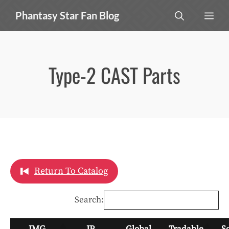
Skip
MEN
Phantasy Star Fan Blog
to
content
Type-2 CAST Parts
Return To Catalog
Search:
IMG
JP
Global
Tradable
S