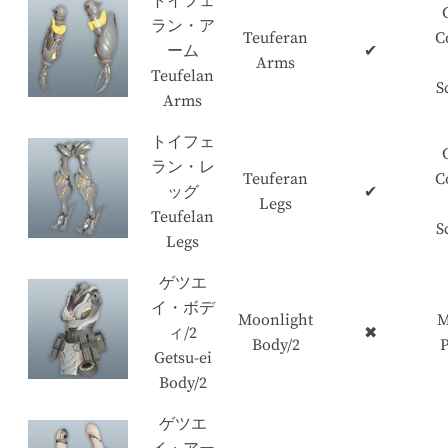
トイフェ
ラン・ア
Teuferan
C
ーム
✔
Arms
Teufelan
S
Arms
トイフェ
ラン・レ
Teuferan
C
ッグ
✔
Legs
Teufelan
S
Legs
ゲツエ
イ・ボデ
Moonlight
M
ィ/2
✖
Body/2
P
Getsu-ei
Body/2
ゲツエ