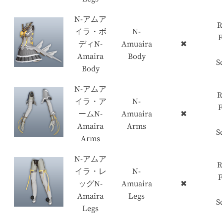
N-アムア
R
イラ・ボ
N-
ディN-
Amuaira
✖
Amaira
Body
S
Body
N-アムア
R
イラ・ア
N-
ームN-
Amuaira
✖
Amaira
Arms
S
Arms
N-アムア
R
イラ・レ
N-
ッグN-
Amuaira
✖
Amaira
Legs
S
Legs