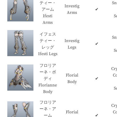
ティー・
Sn
Investig
アーム
✔
Arms
Ifesti
S
Arms
イフェス
Sn
ティー・
Investig
✔
レッグ
Legs
S
Ifesti Legs
フロリア
Cry
ーネ・ボ
Florial
C
ディ
✔
Body
Florianne
S
Body
フロリア
Cry
ーネ・ア
Florial
C
ーム
✔