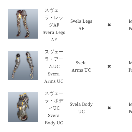
スヴェー
ラ・レッ
Svela Legs
M
グAF
✖
AF
P
Svera Legs
AF
スヴェー
ラ・アー
Svela
M
ムUC
✖
Arms UC
P
Svera
Arms UC
スヴェー
ラ・ボデ
Svela Body
M
ィUC
✖
UC
P
Svera
Body UC