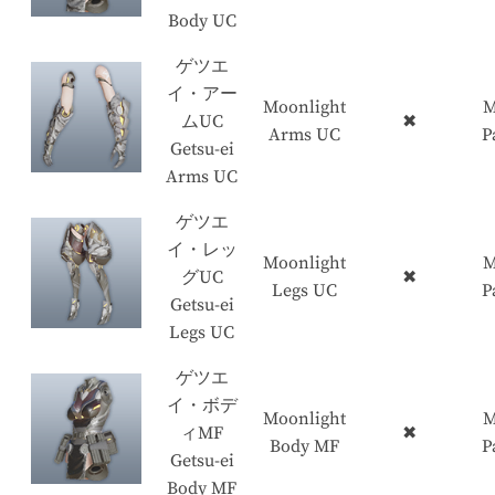
Body UC
ゲツエ
イ・アー
Moonlight
M
ムUC
✖
Arms UC
P
Getsu-ei
Arms UC
ゲツエ
イ・レッ
Moonlight
M
グUC
✖
Legs UC
P
Getsu-ei
Legs UC
ゲツエ
イ・ボデ
Moonlight
M
ィMF
✖
Body MF
P
Getsu-ei
Body MF