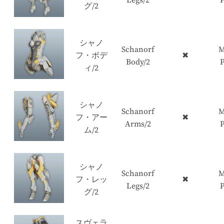
グ/2
シャノ
Schanorf
M
フ・ボデ
✖
Body/2
P
ィ/2
シャノ
Schanorf
M
フ・アー
✖
Arms/2
P
ム/2
シャノ
Schanorf
M
フ・レッ
✖
Legs/2
P
グ/2
スヴェラ