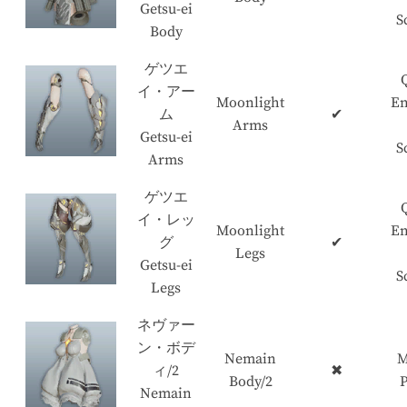
Getsu-ei
S
Body
ゲツエ
イ・アー
Moonlight
En
ム
✔
Arms
Getsu-ei
S
Arms
ゲツエ
イ・レッ
Moonlight
En
グ
✔
Legs
Getsu-ei
S
Legs
ネヴァー
ン・ボデ
Nemain
M
ィ/2
✖
Body/2
P
Nemain