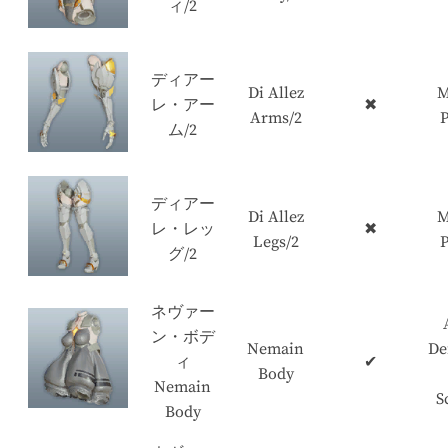
ィ/2
ディアー
Di Allez
M
レ・アー
✖
Arms/2
P
ム/2
ディアー
Di Allez
M
レ・レッ
✖
Legs/2
P
グ/2
ネヴァー
ン・ボデ
Nemain
De
ィ
✔
Body
Nemain
S
Body