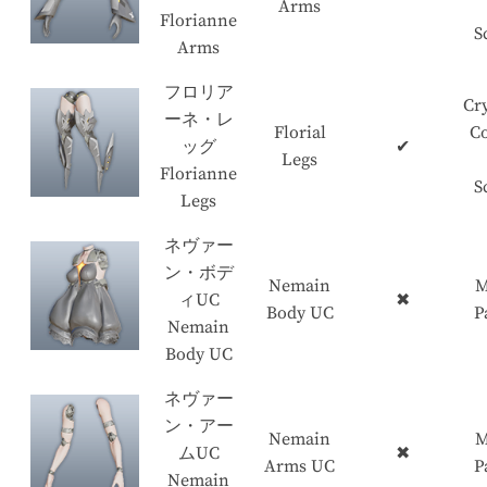
Arms
Florianne
S
Arms
フロリア
Cry
ーネ・レ
Florial
C
ッグ
✔
Legs
Florianne
S
Legs
ネヴァー
ン・ボデ
Nemain
M
ィUC
✖
Body UC
P
Nemain
Body UC
ネヴァー
ン・アー
Nemain
M
ムUC
✖
Arms UC
P
Nemain