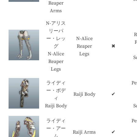
Reaper
Arms
N-アリス
リーパ
R
ー・レッ
N-Alice
グ
Reaper
✖
N-Alice
Legs
S
Reaper
Legs
ライディ
Pe
ー・ボデ
Raiji Body
✔
ィ
Raiji Body
S
ライディ
Pe
ー・アー
Raiji Arms
✔
ム