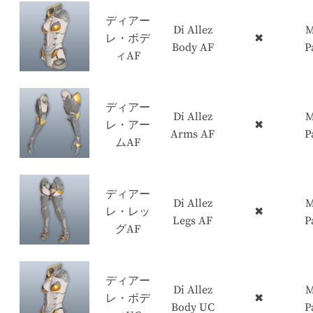
ディアー
Di Allez
M
レ・ボデ
✖
Body AF
P
ィAF
ディアー
Di Allez
M
レ・アー
✖
Arms AF
P
ムAF
ディアー
Di Allez
M
レ・レッ
✖
Legs AF
P
グAF
ディアー
Di Allez
M
レ・ボデ
✖
Body UC
P