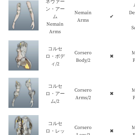
ネヴァー
ン・アー
Nemain
De
ム
✔
Arms
Nemain
S
Arms
コルセ
Corsero
M
ロ・ボデ
✖
Body/2
P
ィ/2
コルセ
Corsero
M
ロ・アー
✖
Arms/2
P
ム/2
コルセ
Corsero
M
ロ・レッ
✖
Legs/2
P