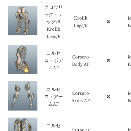
クロウリ
ック・レ
Krolik
M
ッグ/B
✖
Legs/B
P
Krolik
Legs/B
コルセ
Corsero
M
ロ・ボデ
✖
Body AF
P
ィAF
コルセ
Corsero
M
ロ・アー
✖
Arms AF
P
ムAF
コルセ
Corsero
M