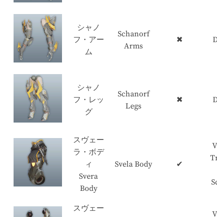
シャノ
Schanorf
フ・アー
✖
D
Arms
ム
シャノ
Schanorf
フ・レッ
✖
D
Legs
グ
スヴェー
V
ラ・ボデ
T
ィ
Svela Body
✔
Svera
S
Body
スヴェー
V