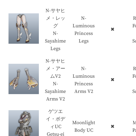
N-サヤヒ
メ・レッ
N-
R
グ
Luminous
F
✖
N-
Princess
Sayahime
Legs
S
Legs
N-サヤヒ
メ・アー
N-
R
ムV2
Luminous
F
✖
N-
Princess
Sayahime
Arms V2
S
Arms V2
ゲツエ
イ・ボデ
Moonlight
M
ィUC
✖
Body UC
P
Getsu-ei