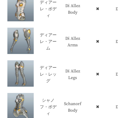
ディアー
Di Allez
レ・ボデ
✖
D
Body
ィ
ディアー
Di Allez
レ・アー
✖
D
Arms
ム
ディアー
Di Allez
レ・レッ
✖
D
Legs
グ
シャノ
Schanorf
フ・ボデ
✖
D
Body
ィ