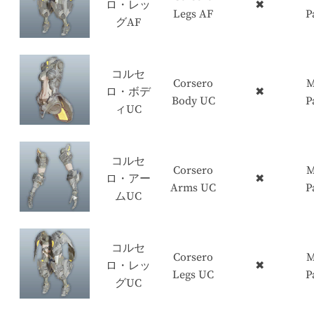
ロ・レッ
✖
Legs AF
P
グAF
コルセ
Corsero
M
ロ・ボデ
✖
Body UC
P
ィUC
コルセ
Corsero
M
ロ・アー
✖
Arms UC
P
ムUC
コルセ
Corsero
M
ロ・レッ
✖
Legs UC
P
グUC