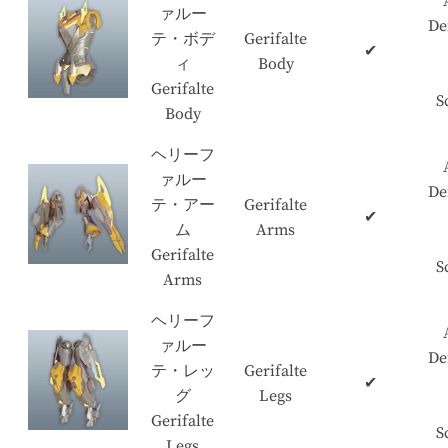
ァルー
De
テ・ボデ
Gerifalte
✔
ィ
Body
Gerifalte
S
Body
ヘリーフ
ァルー
De
テ・アー
Gerifalte
✔
ム
Arms
Gerifalte
S
Arms
ヘリーフ
ァルー
De
テ・レッ
Gerifalte
✔
グ
Legs
Gerifalte
S
Legs