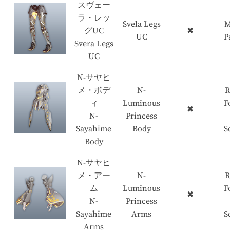
スヴェー
ラ・レッ
Svela Legs
M
グUC
✖
UC
P
Svera Legs
UC
N-サヤヒ
メ・ボデ
N-
R
ィ
Luminous
F
✖
N-
Princess
Sayahime
Body
S
Body
N-サヤヒ
メ・アー
N-
R
ム
Luminous
F
✖
N-
Princess
Sayahime
Arms
S
Arms