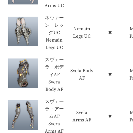
Arms UC
ネヴァー
ン・レッ
Nemain
M
グUC
✖
Legs UC
P
Nemain
Legs UC
スヴェー
ラ・ボデ
Svela Body
M
ィAF
✖
AF
P
Svera
Body AF
スヴェー
ラ・アー
Svela
M
ムAF
✖
Arms AF
P
Svera
Arms AF