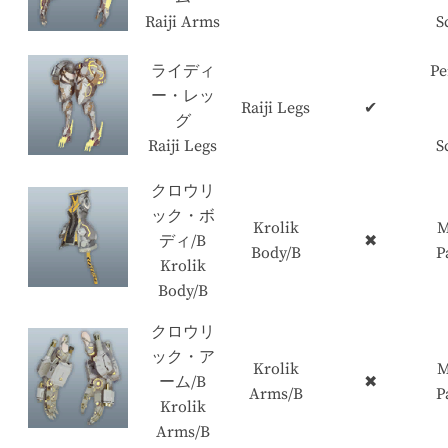
Raiji Arms
S
ライディ
Pe
ー・レッ
Raiji Legs
✔
グ
Raiji Legs
S
クロウリ
ック・ボ
Krolik
M
ディ/B
✖
Body/B
P
Krolik
Body/B
クロウリ
ック・ア
Krolik
M
ーム/B
✖
Arms/B
P
Krolik
Arms/B