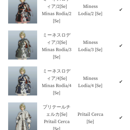
ィア/2[Se]
Miness
✔
Minas Rodia/2
Lodia/2 [Se]
[Se]
ミーネスロデ
ィア/3[Se]
Miness
✔
Minas Rodia/3
Lodia/3 [Se]
[Se]
ミーネスロデ
ィア/4[Se]
Miness
✔
Minas Rodia/4
Lodia/4 [Se]
[Se]
プリテールチ
ェルカ[Se]
Pritail Cerca
✔
Pritail Cerca
[Se]
[Se]