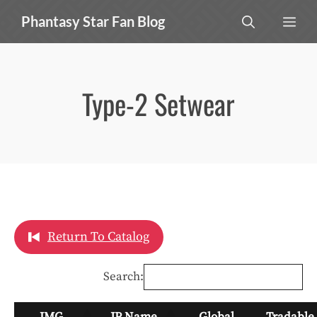
Skip
MEN
Phantasy Star Fan Blog
to
content
Type-2 Setwear
Return To Catalog
Search:
IMG
JP Name
Global
Tradable