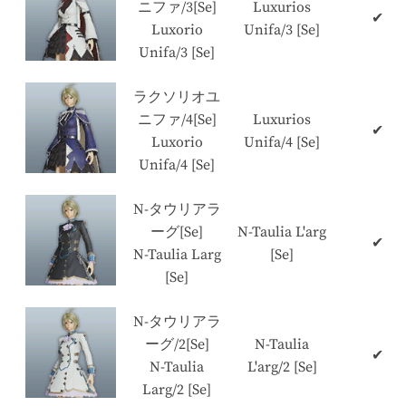
ニファ/3[Se]
Luxurios
✔
Luxorio
Unifa/3 [Se]
Unifa/3 [Se]
ラクソリオユ
ニファ/4[Se]
Luxurios
✔
Luxorio
Unifa/4 [Se]
Unifa/4 [Se]
N-タウリアラ
ーグ[Se]
N-Taulia L'arg
✔
N-Taulia Larg
[Se]
[Se]
N-タウリアラ
ーグ/2[Se]
N-Taulia
✔
N-Taulia
L'arg/2 [Se]
Larg/2 [Se]