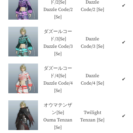
ド/2[Se]
Dazzle
✔
Dazzle Code/2
Code/2 [Se]
[Se]
ダズールコー
ド/3[Se]
Dazzle
✔
Dazzle Code/3
Code/3 [Se]
[Se]
ダズールコー
ド/4[Se]
Dazzle
✔
Dazzle Code/4
Code/4 [Se]
[Se]
オウマテンザ
ン[Se]
Twilight
✔
Ouma Tenzan
Tenzan [Se]
[Se]