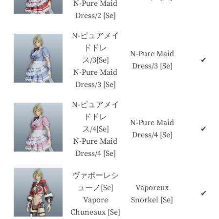
N-Pure Maid
Dress/2 [Se]
N-ピュアメイ
ドドレ
N-Pure Maid
ス/3[Se]
✔
Dress/3 [Se]
N-Pure Maid
Dress/3 [Se]
N-ピュアメイ
ドドレ
N-Pure Maid
ス/4[Se]
✔
Dress/4 [Se]
N-Pure Maid
Dress/4 [Se]
ヴァポーレシ
ューノ[Se]
Vaporeux
✔
Vapore
Snorkel [Se]
Chuneaux [Se]