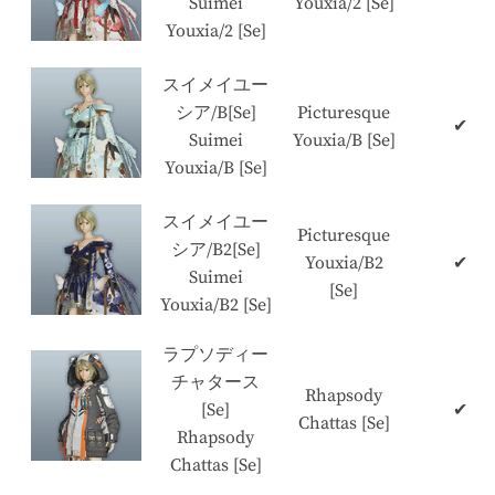
Suimei
Youxia/2 [Se]
Youxia/2 [Se]
スイメイユー
シア/B[Se]
Picturesque
✔
Suimei
Youxia/B [Se]
Youxia/B [Se]
スイメイユー
Picturesque
シア/B2[Se]
Youxia/B2
✔
Suimei
[Se]
Youxia/B2 [Se]
ラプソディー
チャタース
Rhapsody
[Se]
✔
Chattas [Se]
Rhapsody
Chattas [Se]