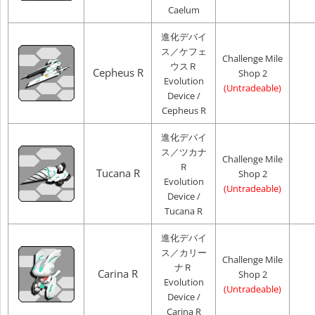
Caelum
進化デバイ
ス／ケフェ
Challenge Mile
ウスＲ
Cepheus R
Shop 2
Evolution
(Untradeable)
Device /
Cepheus R
進化デバイ
ス／ツカナ
Challenge Mile
Ｒ
Tucana R
Shop 2
Evolution
(Untradeable)
Device /
Tucana R
進化デバイ
ス／カリー
Challenge Mile
ナＲ
Carina R
Shop 2
Evolution
(Untradeable)
Device /
Carina R