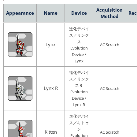
Acquisition
Appearance
Name
Device
Rec
Method
進化デバイ
ス／リンク
ス
Lynx
AC Scratch
Evolution
Device /
Lynx
進化デバイ
ス／リンク
スＲ
Lynx R
AC Scratch
Evolution
Device /
Lynx R
進化デバイ
ス／キトゥ
ン
Kitten
AC Scratch
Evolution