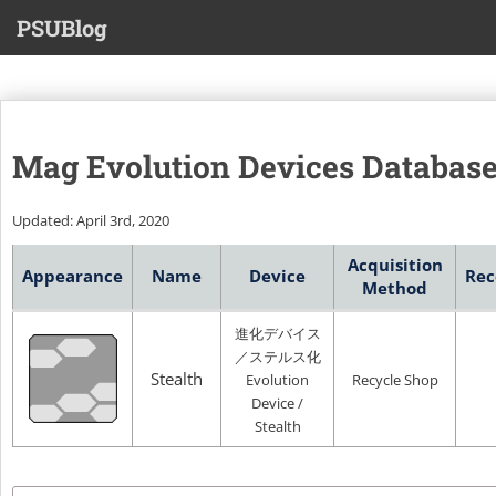
S
PSUBlog
k
i
p
t
o
Mag Evolution Devices Databas
m
a
i
Updated: April 3rd, 2020
n
Acquisition
c
Appearance
Name
Device
Rec
Method
o
n
進化デバイス
t
／ステルス化
e
Stealth
Evolution
Recycle Shop
n
Device /
t
Stealth