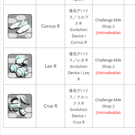
進化デバイ
ス／コルブ
Challenge Mile
スＲ
Corvus R
Shop 2
Evolution
(Untradeable)
Device /
Corvus R
進化デバイ
ス／レオＲ
Challenge Mile
Leo R
Evolution
Shop 2
Device / Leo
(Untradeable)
R
進化デバイ
ス／クルッ
Challenge Mile
クスＲ
Crux R
Shop 2
Evolution
(Untradeable)
Device /
Crux R