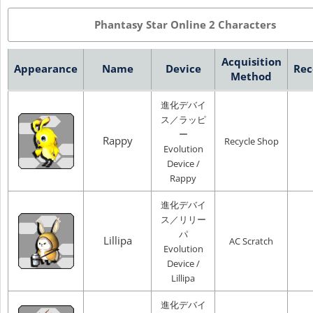
Phantasy Star Online 2 Characters
Acquisition
Appearance
Name
Device
Rec
Method
進化デバイ
ス／ラッピ
ー
Rappy
Recycle Shop
Evolution
Device /
Rappy
進化デバイ
ス／リリー
パ
Lillipa
AC Scratch
Evolution
Device /
Lillipa
進化デバイ