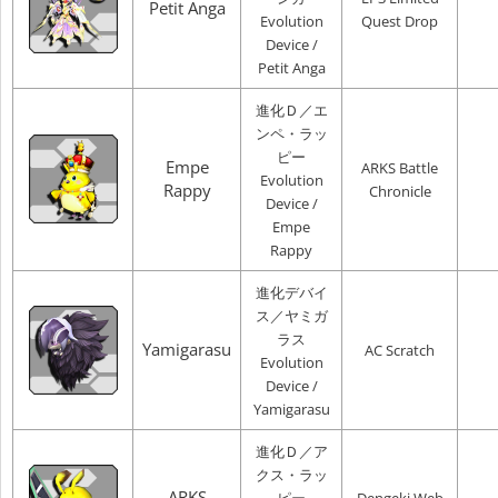
Petit Anga
Evolution
Quest Drop
Device /
Petit Anga
進化Ｄ／エ
ンペ・ラッ
ピー
Empe
ARKS Battle
Evolution
Rappy
Chronicle
Device /
Empe
Rappy
進化デバイ
ス／ヤミガ
ラス
Yamigarasu
AC Scratch
Evolution
Device /
Yamigarasu
進化Ｄ／ア
クス・ラッ
ARKS