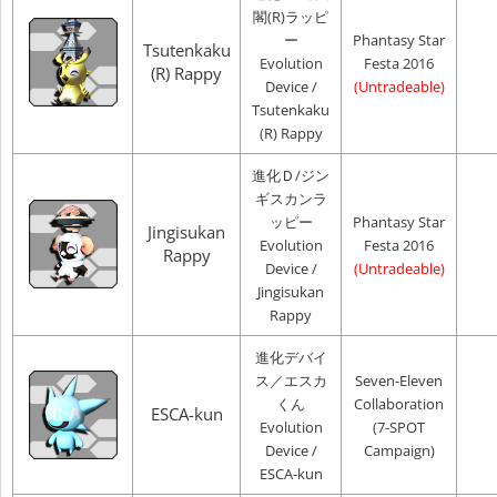
閣(R)ラッピ
ー
Phantasy Star
Tsutenkaku
Evolution
Festa 2016
(R) Rappy
Device /
(Untradeable)
Tsutenkaku
(R) Rappy
進化Ｄ/ジン
ギスカンラ
ッピー
Phantasy Star
Jingisukan
Evolution
Festa 2016
Rappy
Device /
(Untradeable)
Jingisukan
Rappy
進化デバイ
ス／エスカ
Seven-Eleven
くん
Collaboration
ESCA-kun
Evolution
(7-SPOT
Device /
Campaign)
ESCA-kun