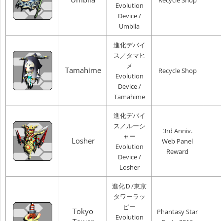
Recycle Shop
Evolution
Device /
Umblla
進化デバイ
ス／タマヒ
メ
Tamahime
Recycle Shop
Evolution
Device /
Tamahime
進化デバイ
ス／ルーシ
3rd Anniv.
ャー
Losher
Web Panel
Evolution
Reward
Device /
Losher
進化Ｄ/東京
タワーラッ
ピー
Tokyo
Phantasy Star
Evolution