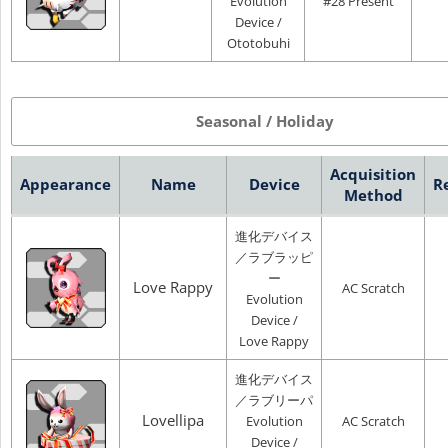
Evolution
#28 Present
Device /
Ototobuhi
Seasonal / Holiday
Acquisition
Appearance
Name
Device
R
Method
進化デバイス
／ラブラッピ
ー
Love Rappy
AC Scratch
Evolution
Device /
Love Rappy
進化デバイス
／ラブリーパ
Lovellipa
Evolution
AC Scratch
Device /