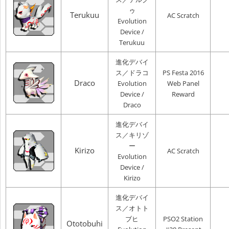
ゥ
Terukuu
AC Scratch
Evolution
Device /
Terukuu
進化デバイ
ス／ドラコ
PS Festa 2016
Draco
Evolution
Web Panel
Device /
Reward
Draco
進化デバイ
ス／キリゾ
ー
Kirizo
AC Scratch
Evolution
Device /
Kirizo
進化デバイ
ス／オトト
ブヒ
PSO2 Station
Ototobuhi