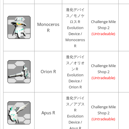
進化デバイ
ス／モノケ
ロスＲ
Challenge Mile
Monoceros
Evolution
Shop 2
R
Device /
(Untradeable)
Monoceros
R
進化デバイ
ス／オリオ
Challenge Mile
ンＲ
Orion R
Shop 2
Evolution
(Untradeable)
Device /
Orion R
進化デバイ
ス／アプス
Challenge Mile
Ｒ
Apus R
Shop 2
Evolution
(Untradeable)
Device /
Apus R