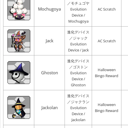
／モチュゴヤ
Mochugoya
Evolution
AC Scratch
Device /
Mochugoya
進化デバイス
／ジャック
Jack
AC Scratch
Evolution
Device / Jack
進化デバイス
／ゴストン
Halloween
Ghoston
Evolution
Bingo Reward
Device /
Ghoston
進化デバイス
／ジャクラン
Halloween
Jackolan
Evolution
Bingo Reward
Device /
Jackolan