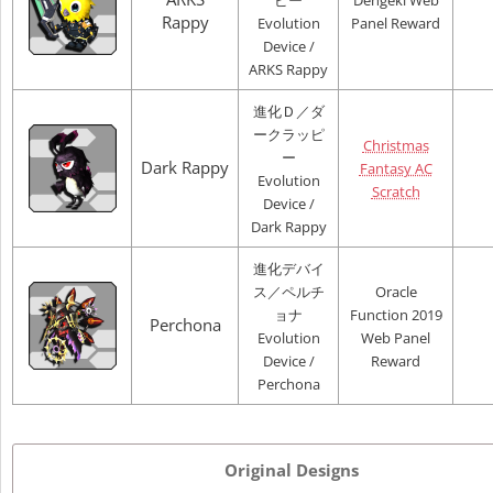
ピー
Dengeki Web
Rappy
Evolution
Panel Reward
Device /
ARKS Rappy
進化Ｄ／ダ
ークラッピ
Christmas
ー
Dark Rappy
Fantasy AC
Evolution
Scratch
Device /
Dark Rappy
進化デバイ
ス／ペルチ
Oracle
ョナ
Function 2019
Perchona
Evolution
Web Panel
Device /
Reward
Perchona
Original Designs