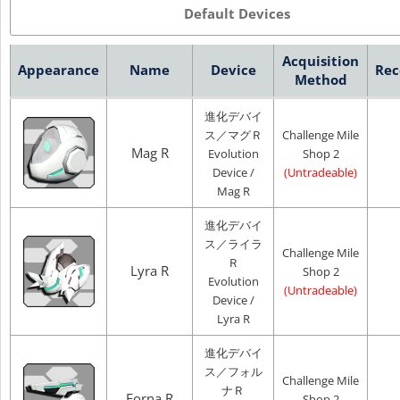
Default Devices
Acquisition
Appearance
Name
Device
Rec
Method
進化デバイ
ス／マグＲ
Challenge Mile
Mag R
Evolution
Shop 2
Device /
(Untradeable)
Mag R
進化デバイ
ス／ライラ
Challenge Mile
Ｒ
Lyra R
Shop 2
Evolution
(Untradeable)
Device /
Lyra R
進化デバイ
ス／フォル
Challenge Mile
ナＲ
Forna R
Shop 2