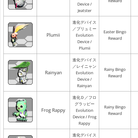
Reward
Device /
Jeatster
進化デバイス
／プリュミー
Easter Bingo
Plumii
Evolution
Reward
Device /
Plumii
進化デバイス
／レイニャン
Rainy Bingo
Rainyan
Evolution
Reward
Device /
Rainyan
進化Ｄ／フロ
グラッピー
Rainy Bingo
Frog Rappy
Evolution
Reward
Device / Frog
Rappy
進化デバイス