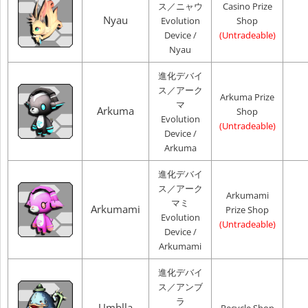
ス／ニャウ
Casino Prize
Nyau
Evolution
Shop
Device /
(Untradeable)
Nyau
進化デバイ
ス／アーク
Arkuma Prize
マ
Arkuma
Shop
Evolution
(Untradeable)
Device /
Arkuma
進化デバイ
ス／アーク
Arkumami
マミ
Arkumami
Prize Shop
Evolution
(Untradeable)
Device /
Arkumami
進化デバイ
ス／アンブ
ラ
Umblla