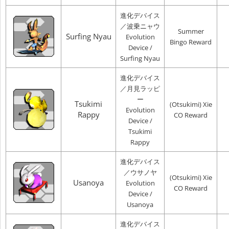
進化デバイス
／波乗ニャウ
Summer
Surfing Nyau
Evolution
Bingo Reward
Device /
Surfing Nyau
進化デバイス
／月見ラッピ
ー
Tsukimi
(Otsukimi) Xie
Evolution
Rappy
CO Reward
Device /
Tsukimi
Rappy
進化デバイス
／ウサノヤ
(Otsukimi) Xie
Usanoya
Evolution
CO Reward
Device /
Usanoya
進化デバイス