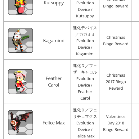
Kutsuppy
Evolution
Bingo Reward
Device /
Kutsuppy
進化デバイス
／カガミミ
Christmas
Kagamimi
Evolution
Bingo Reward
Device /
Kagamimi
進化Ｄ／フェ
ザーキャロル
Christmas
Feather
Evolution
2017 Bingo
Carol
Device /
Reward
Feather
Carol
進化Ｄ／フェ
リチェマクス
Valentines
Felice Max
Evolution
Day 2018
Device /
Bingo Reward
Felice Max