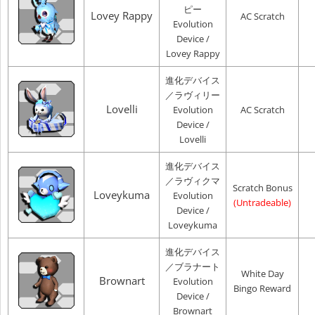
ピー
Lovey Rappy
AC Scratch
Evolution
Device /
Lovey Rappy
進化デバイス
／ラヴィリー
Lovelli
Evolution
AC Scratch
Device /
Lovelli
進化デバイス
／ラヴィクマ
Scratch Bonus
Loveykuma
Evolution
(Untradeable)
Device /
Loveykuma
進化デバイス
／ブラナート
White Day
Brownart
Evolution
Bingo Reward
Device /
Brownart