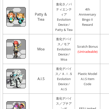
進化Ｄ／パ
ティエンテ
4th
Patty &
ィア
Anniversary
Tiea
Evolution
Bingo II
Device /
Reward
Patty & Tiea
進化デバイ
ス／モア
Scratch Bonus
Moa
Evolution
(Untradeable)
Device /
Moa
進化デバイ
ス／Ａ.Ｉ.Ｓ
Plastic Model
A.I.S
Evolution
A.I.S Item
Device /
Code
A.I.S
進化デバイ
ス／プチア
ンガ
EP3 Limited