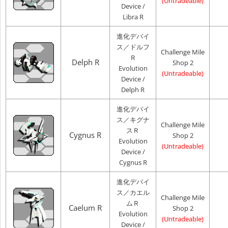
(Untradeable)
Device /
Libra R
進化デバイ
ス／ドルフ
Challenge Mile
Ｒ
Delph R
Shop 2
Evolution
(Untradeable)
Device /
Delph R
進化デバイ
ス／キグナ
Challenge Mile
スＲ
Cygnus R
Shop 2
Evolution
(Untradeable)
Device /
Cygnus R
進化デバイ
ス／カエル
Challenge Mile
ムＲ
Caelum R
Shop 2
Evolution
(Untradeable)
Device /