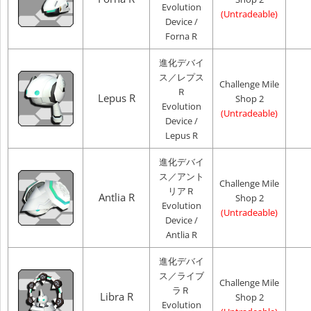
Evolution
(Untradeable)
Device /
Forna R
進化デバイ
ス／レプス
Challenge Mile
Ｒ
Lepus R
Shop 2
Evolution
(Untradeable)
Device /
Lepus R
進化デバイ
ス／アント
Challenge Mile
リアＲ
Antlia R
Shop 2
Evolution
(Untradeable)
Device /
Antlia R
進化デバイ
ス／ライブ
Challenge Mile
ラＲ
Libra R
Shop 2
Evolution