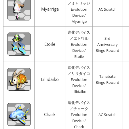
／ミャリッジ
Myarrige
Evolution
AC Scratch
Device /
Myarrige
進化デバイス
／エトワル
3rd
Etoile
Evolution
Anniversary
Device /
Bingo Reward
Etoile
進化デバイス
／リリダイコ
Tanabata
Lillidaiko
Evolution
Bingo Reward
Device /
Lillidaiko
進化デバイス
／チャーク
Chark
Evolution
AC Scratch
Device /
Chark