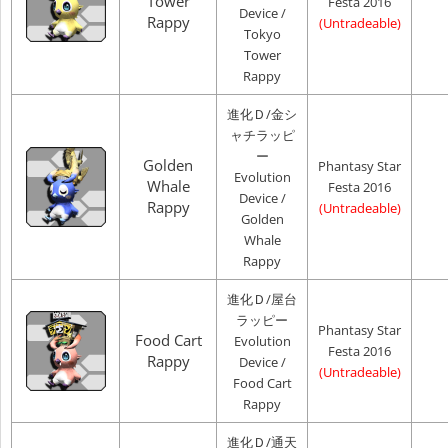
Tower
Festa 2016
Device /
Rappy
(Untradeable)
Tokyo
Tower
Rappy
進化Ｄ/金シ
ャチラッピ
ー
Golden
Phantasy Star
Evolution
Whale
Festa 2016
Device /
Rappy
(Untradeable)
Golden
Whale
Rappy
進化Ｄ/屋台
ラッピー
Phantasy Star
Food Cart
Evolution
Festa 2016
Rappy
Device /
(Untradeable)
Food Cart
Rappy
進化Ｄ/通天