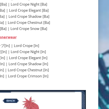
 Lord Crope Night [Ba]
Lord Crope Elegant [Ba]
 Lord Crope Shadow [Ba]
Lord Crope Chestnut [Ba]
| Lord Crope Snow [Ba]
nnerwear
] | Lord Crope [In]
 Lord Crope Night [In]
Lord Crope Elegant [In]
 Lord Crope Shadow [In]
Lord Crope Chestnut [In]
Lord Crope Crimson [In]