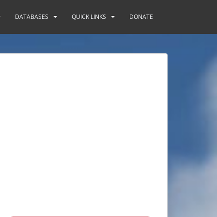
DATABASES
QUICK LINKS
DONATE