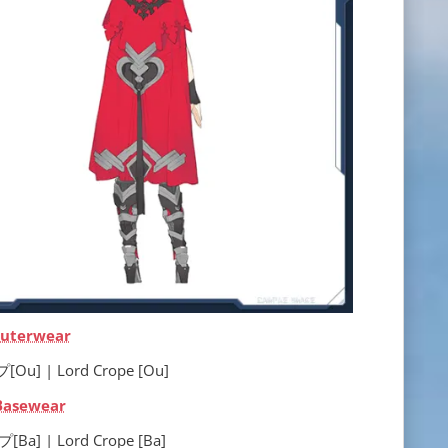
uterwear
] | Lord Crope [Ou]
Basewear
] | Lord Crope [Ba]