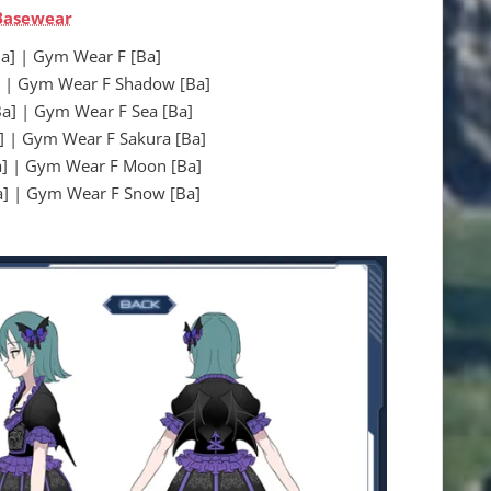
Basewear
| Gym Wear F [Ba]
Gym Wear F Shadow [Ba]
 Gym Wear F Sea [Ba]
Gym Wear F Sakura [Ba]
 Gym Wear F Moon [Ba]
 Gym Wear F Snow [Ba]