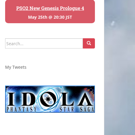
PSO2 New Genesis Prologue 4
May 25th @ 20:30 JST
Search
for:
My Tweets