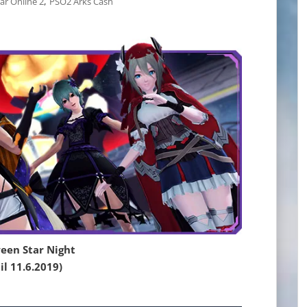
,
ar Online 2
PSO2 Arks Cash
een Star Night
il 11.6.2019)