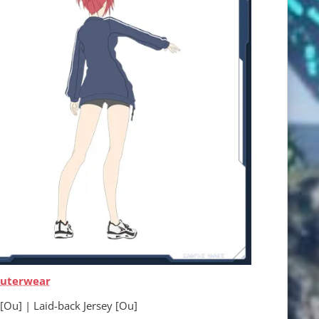
uterwear
 Laid-back Jersey [Ou]