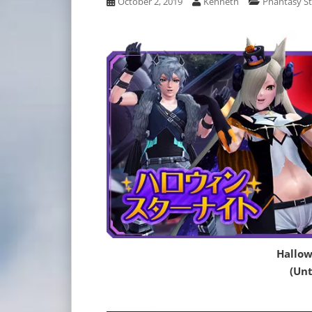
October 2, 2019
Kenneth
Phantasy St
Hallow
(Unt