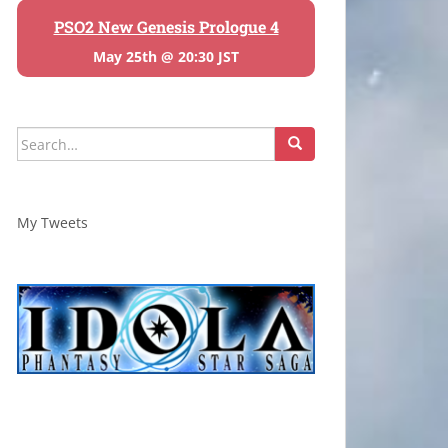
PSO2 New Genesis Prologue 4
May 25th @ 20:30 JST
Search
for:
My Tweets