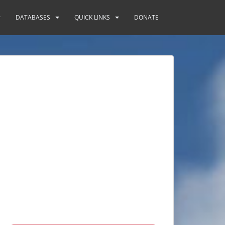
DATABASES
QUICK LINKS
DONATE