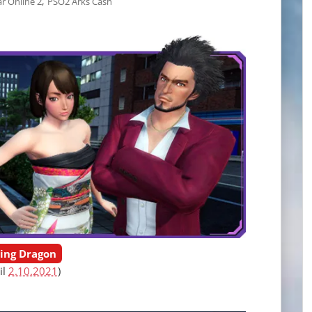
,
r Online 2
PSO2 Arks Cash
sing Dragon
il
2.10.2021
)