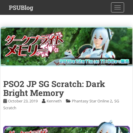
S
PSUBlog
TOGGLE
k
i
p
t
o
m
a
i
n
c
o
PSO2 JP SG Scratch: Dark
n
Bright Memory
t
e
,
October 23, 2019
Kenneth
Phantasy Star Online 2
SG
n
Scratch
t