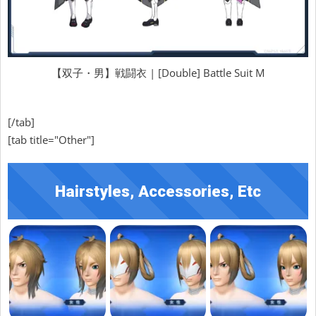
【双子・男】戦闘衣 | [Double] Battle Suit M
[/tab]
[tab title="Other"]
Hairstyles, Accessories, Etc