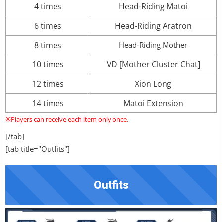
4 times
Head-Riding Matoi
6 times
Head-Riding Aratron
8 times
Head-Riding Mother
10 times
VD [Mother Cluster Chat]
12 times
Xion Long
14 times
Matoi Extension
※Players can receive each item only once.
[/tab]
[tab title="Outfits"]
Outfits