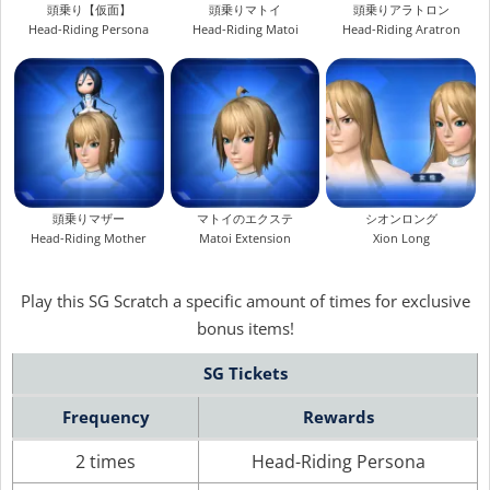
頭乗り【仮面】
頭乗りマトイ
頭乗りアラトロン
Head-Riding Persona
Head-Riding Matoi
Head-Riding Aratron
頭乗りマザー
マトイのエクステ
シオンロング
Head-Riding Mother
Matoi Extension
Xion Long
Play this SG Scratch a specific amount of times for exclusive
bonus items!
SG Tickets
Frequency
Rewards
2 times
Head-Riding Persona