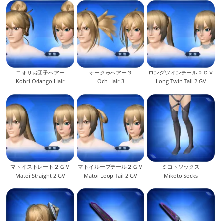
コオリお団子ヘアー
オークゥヘアー３
ロングツインテール２ＧＶ
Kohri Odango Hair
Och Hair 3
Long Twin Tail 2 GV
マトイストレート２ＧＶ
マトイループテール２ＧＶ
ミコトソックス
Matoi Straight 2 GV
Matoi Loop Tail 2 GV
Mikoto Socks