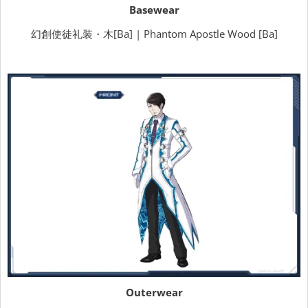
Basewear
幻創使徒礼装・木[Ba] | Phantom Apostle Wood [Ba]
Outerwear