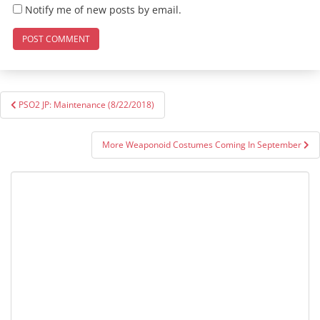
Notify me of new posts by email.
Post
PSO2 JP: Maintenance (8/22/2018)
navigation
More Weaponoid Costumes Coming In September