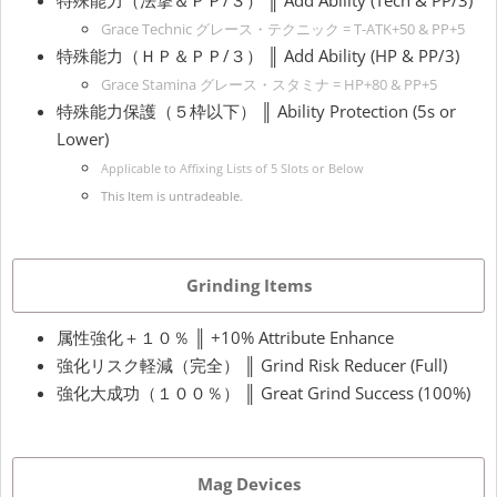
特殊能力（法撃＆ＰＰ/３） ║ Add Ability (Tech & PP/3)
Grace Technic グレース・テクニック = T-ATK+50 & PP+5
特殊能力（ＨＰ＆ＰＰ/３） ║ Add Ability (HP & PP/3)
Grace Stamina グレース・スタミナ = HP+80 & PP+5
特殊能力保護（５枠以下） ║ Ability Protection (5s or
Lower)
Applicable to Affixing Lists of 5 Slots or Below
This Item is untradeable.
Grinding Items
属性強化＋１０％ ║ +10% Attribute Enhance
強化リスク軽減（完全） ║ Grind Risk Reducer (Full)
強化大成功（１００％） ║ Great Grind Success (100%)
Mag Devices