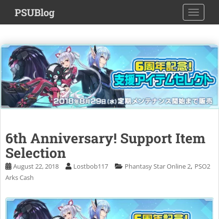
S
PSUBlog
TOGGLE
k
i
p
t
o
m
a
i
n
c
o
6th Anniversary! Support Item
n
Selection
t
e
,
August 22, 2018
Lostbob117
Phantasy Star Online 2
PSO2
n
Arks Cash
t