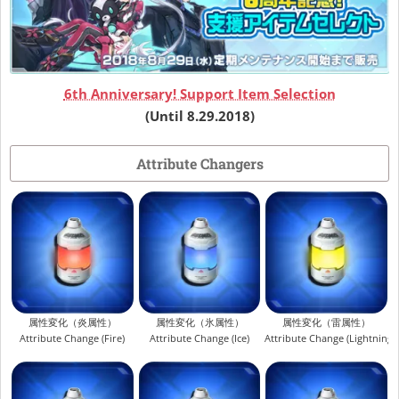
6th Anniversary! Support Item Selection
(Until 8.29.2018)
Attribute Changers
属性変化（炎属性）
属性変化（氷属性）
属性変化（雷属性）
Attribute Change (Fire)
Attribute Change (Ice)
Attribute Change (Lightning)