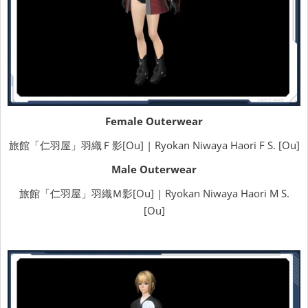
Female Outerwear
旅館「仁羽屋」羽織Ｆ影[Ou] | Ryokan Niwaya Haori F S. [Ou]
Male Outerwear
旅館「仁羽屋」羽織Ｍ影[Ou] | Ryokan Niwaya Haori M S.
[Ou]