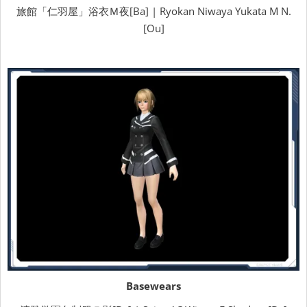
旅館「仁羽屋」浴衣Ｍ夜[Ba] | Ryokan Niwaya Yukata M N.
[Ou]
Basewears