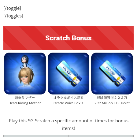
[/toggle]
[/toggles]
Scratch Bonus
頭乗りマザー
オラクルボイス箱Ｋ
経験値獲得２２２万
Head-Riding Mother
Oracle Voice Box K
2.22 Million EXP Ticket
Play this SG Scratch a specific amount of times for bonus
items!