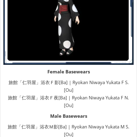
Female Basewears
旅館「仁羽屋」浴衣Ｆ影[Ba] | Ryokan Niwaya Yukata F S.
[Ou]
旅館「仁羽屋」浴衣Ｆ夜[Ba] | Ryokan Niwaya Yukata F N.
[Ou]
Male Basewears
旅館「仁羽屋」浴衣Ｍ影[Ba] | Ryokan Niwaya Yukata M S.
[Ou]