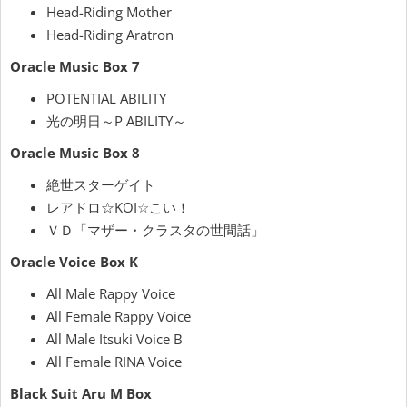
Head-Riding Mother
Head-Riding Aratron
Oracle Music Box 7
POTENTIAL ABILITY
光の明日～P ABILITY～
Oracle Music Box 8
絶世スターゲイト
レアドロ☆KOI☆こい！
ＶＤ「マザー・クラスタの世間話」
Oracle Voice Box K
All Male Rappy Voice
All Female Rappy Voice
All Male Itsuki Voice B
All Female RINA Voice
Black Suit Aru M Box