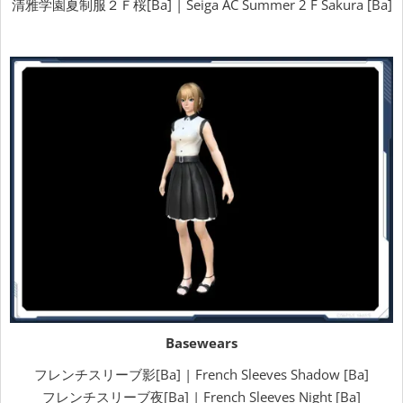
清雅学園夏制服２Ｆ桜[Ba] | Seiga AC Summer 2 F Sakura [Ba]
Basewears
フレンチスリーブ影[Ba] | French Sleeves Shadow [Ba]
フレンチスリーブ夜[Ba] | French Sleeves Night [Ba]