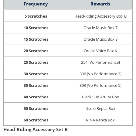
Frequency
Rewards
5 Scratches
Head-Riding Accessory Box B
10 Scratches
Oracle Music Box 7
15 Scratches
Oracle Music Box 8
20 Scratches
Oracle Voice Box K
25 Scratches
254 [Vo Performance]
30 Scratches
306 [Vo Performance 3]
35 Scratches
393 [Vo Performance 5]
40 Scratches
Black Suit Aru M Box
50 Scratches
Itsuki Repca Box
60 Scratches
RINA Repca Box
Head-Riding Accessory Set B