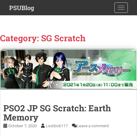
S
PSUBlog
TOGGLE
k
i
p
t
Category:
SG Scratch
o
m
a
i
n
c
o
n
t
e
PSO2 JP SG Scratch: Earth
n
Memory
t
October 7, 2020
Lostbob117
Leave a comment