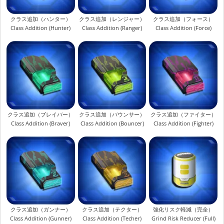
クラス追加（ハンター）
クラス追加（レンジャー）
クラス追加（フォース）
Class Addition (Hunter)
Class Addition (Ranger)
Class Addition (Force)
クラス追加（ブレイバー）
クラス追加（バウンサー）
クラス追加（ファイター）
Class Addition (Braver)
Class Addition (Bouncer)
Class Addition (Fighter)
クラス追加（ガンナー）
クラス追加（テクター）
強化リスク軽減（完全）
Class Addition (Gunner)
Class Addition (Techer)
Grind Risk Reducer (Full)