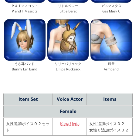
Ｐ＆Ｔマスコット
リトルベレー
ガスマスクＣ
P and T Mascots
Little Beret
Gas Mask C
うさ耳バンド
リリーパリュック
腕章
Bunny Ear Band
Lillipa Rucksack
Armband
Item Set
Voice Actor
Items
Female
女性追加ボイス０２セッ
Kana Ueda
女性追加ボイス０２
ト
女性Ｃ追加ボイス０２