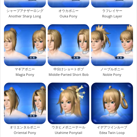
シャープアナザーロング
オウカポニー
ラフレイヤー
Another Sharp Long
Ouka Pony
Rough Layer
マギアポニー
中分けショートボブ
ノーブルポニー
Magia Pony
Middle-Parted Short Bob
Noble Pony
オリエンタルポニー
ウタヒメポニーテール
イデアツインループ
Oriental Pony
Utahime Ponytail
Edea Twin Loop