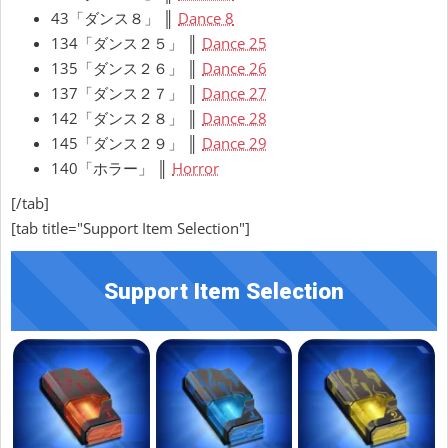
43「ダンス８」 ║
Dance 8
134「ダンス２５」 ║
Dance 25
135「ダンス２６」 ║
Dance 26
137「ダンス２７」 ║
Dance 27
142「ダンス２８」 ║
Dance 28
145「ダンス２９」 ║
Dance 29
140「ホラー」 ║
Horror
[/tab]
[tab title="Support Item Selection"]
Support Item Selection