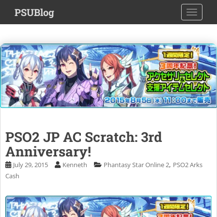
S
PSUBlog
TOGGLE
k
i
p
t
o
m
a
i
n
c
o
PSO2 JP AC Scratch: 3rd
n
Anniversary!
t
e
,
July 29, 2015
Kenneth
Phantasy Star Online 2
PSO2 Arks
n
Cash
t