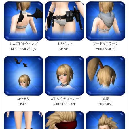
ミニデビルウィング
ＳＰベルト
フードマフラーＣ
Mini Devil Wings
SP Belt
Hood Scarf C
コウモリ
ゴシックチョーカー
総髪
Bats
Gothic Choker
Souhatsu