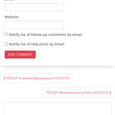
Website
Notify me of follow-up comments by email.
Notify me of new posts by email.
Post
PSO2 JP: Extended Maintenance (7/29/2015)
navigation
PSO2 JP: Maintenance and Patch (8/5/2015)