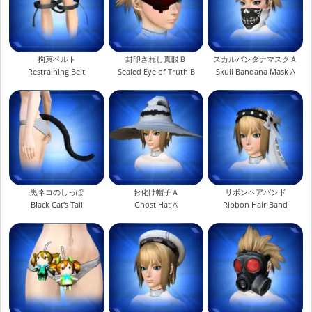
拘束ベルト
封印されし真眼Ｂ
スカルバンダナマスクＡ
Restraining Belt
Sealed Eye of Truth B
Skull Bandana Mask A
黒ネコのしっぽ
お化け帽子Ａ
リボンヘアバンド
Black Cat's Tail
Ghost Hat A
Ribbon Hair Band