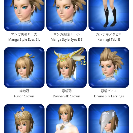
マンガ風瞳Ｅ 大
マンガ風瞳Ｅ 小
カンナギノタビＢ
Manga Style Eyes E L
Manga Style Eyes E S
Kannagi Tabi B
虎咆冠
彩絹冠
彩絹ピアス
Furor Crown
Divine Silk Crown
Divine Silk Earrings