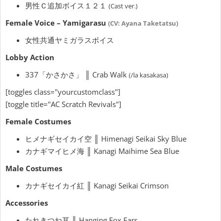
男性Ｃ追加ボイス１２１
(Cast ver.)
Female Voice – Yamigarasu
(CV: Ayana Taketatsu)
女性共通ヤミガラスボイス
Lobby Action
337「かさかさ」 ║ Crab Walk
(/la kasakasa)
[toggles class="yourcustomclass"]
[toggle title="AC Scratch Revivals"]
Female Costumes
ヒメナギセイカイ空 ║ Himenagi Seikai Sky Blue
カナギマイヒメ海 ║ Kanagi Maihime Sea Blue
Male Costumes
カナギセイカイ紅 ║ Kanagi Seikai Crimson
Accessories
たれきつね耳 ║ Hanging Fox Ears