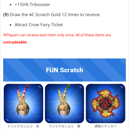
+150% Tribooster
(9)
Draw the AC Scratch Gold 12 times to receive:
Attract Crow Fairy Ticket
※Players can receive each item only once. All of these items are
untradeable
.
FUN Scratch
クジャクカンムリ 赤
クジャクカンムリ 黄
虎咆ステッカー