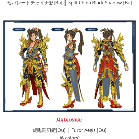
セパレートチャイナ影[Ba] ║ Split China Black Shadow [Ba]
Outerwear
虎咆闘刃鎧[Ou] ║ Furor Aegis [Ou]
(6 colors)