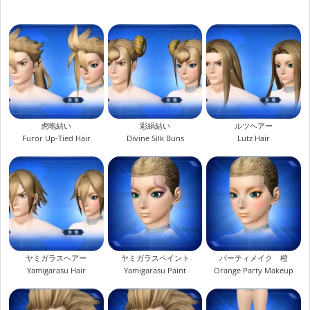
虎咆結い
彩絹結い
ルツヘアー
Furor Up-Tied Hair
Divine Silk Buns
Lutz Hair
ヤミガラスヘアー
ヤミガラスペイント
パーティメイク 橙
Yamigarasu Hair
Yamigarasu Paint
Orange Party Makeup