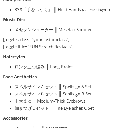
338「手をつなぐ」 ║ Hold Hands
(/la reachingout)
Music Disc
メセタンシューター ║ Mesetan Shooter
[toggles class="yourcustomclass"]
[toggle title="FUN Scratch Revivals"]
Hairstyles
ロング三つ編み ║ Long Braids
Face Aesthetics
スペルサインＡセット ║ Spellsign A Set
スペルサインＢセット ║ Sepllsign B Set
中太まゆ ║ Medium-Thick Eyebrows
細まつげＣセット ║ Fine Eyelashes C Set
Accessories