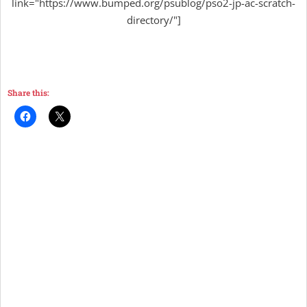
link="https://www.bumped.org/psublog/pso2-jp-ac-scratch-
directory/"]
Share this: