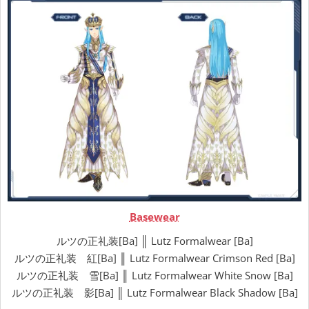
Basewear
ルツの正礼装[Ba] ║ Lutz Formalwear [Ba]
ルツの正礼装 紅[Ba] ║ Lutz Formalwear Crimson Red [Ba]
ルツの正礼装 雪[Ba] ║ Lutz Formalwear White Snow [Ba]
ルツの正礼装 影[Ba] ║ Lutz Formalwear Black Shadow [Ba]