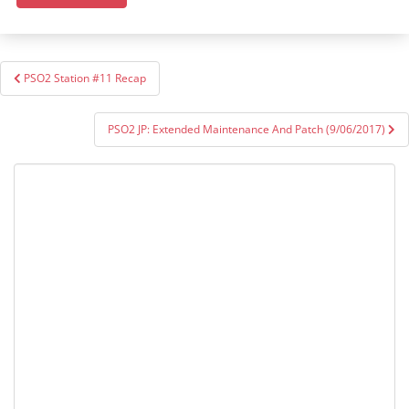
Post
PSO2 Station #11 Recap
navigation
PSO2 JP: Extended Maintenance And Patch (9/06/2017)