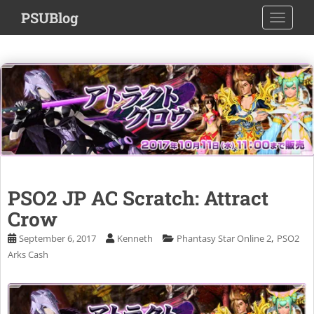
S
PSUBlog
TOGGLE
k
i
p
t
o
m
a
i
n
c
o
PSO2 JP AC Scratch: Attract
n
Crow
t
e
,
September 6, 2017
Kenneth
Phantasy Star Online 2
PSO2
n
Arks Cash
t