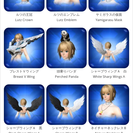
ルツの王冠
ルツのエンブレム
ヤミガラスの仮面
Lutz Crown
Lutz Emblem
Yamigarasu Mask
ブレストＶウィング
頭乗りパンダ
シャープウィングＡ 白
Breast V Wing
Perched Panda
White Sharp Wings A
シャープウィングＡ 黒
シャープウィングＢ
ネイチャーネックレスＢ