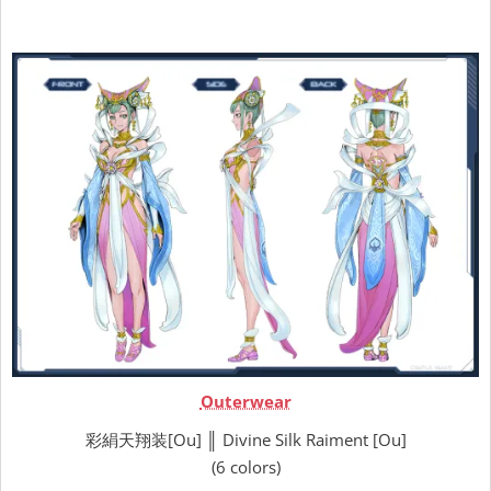
Outerwear
彩絹天翔装[Ou] ║ Divine Silk Raiment [Ou]
(6 colors)