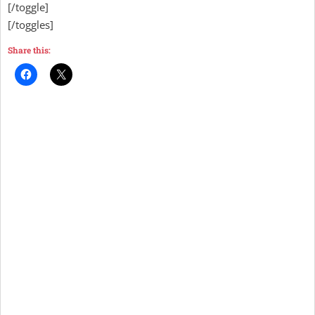
[/toggle]
[/toggles]
Share this: