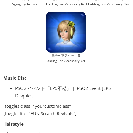
Zigzag Eyebrows
Folding Fan Accessory Red
Folding Fan Accessory Blue
扇子ヘアアクセ 黄
Folding Fan Accessory Yellow
Music Disc
PSO2 イベント「EP5不穏」 | PSO2 Event [EP5
Disquiet]
[toggles class="yourcustomclass"]
[toggle title="FUN Scratch Revivals"]
Hairstyle