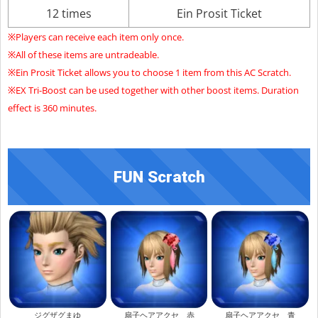
12 times
Ein Prosit Ticket
※Players can receive each item only once.
※All of these items are untradeable.
※Ein Prosit Ticket allows you to choose 1 item from this AC Scratch.
※EX Tri-Boost can be used together with other boost items. Duration
effect is 360 minutes.
FUN Scratch
ジグザグまゆ
扇子ヘアアクセ 赤
扇子ヘアアクセ 青