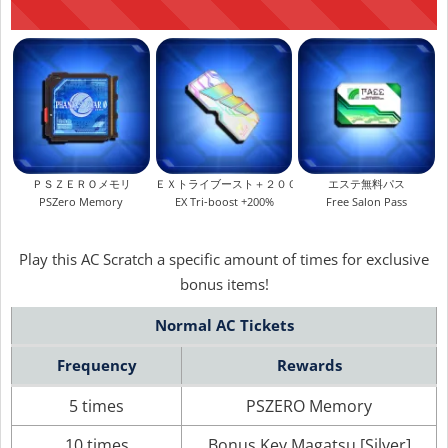
ＰＳＺＥＲＯメモリ
ＥＸトライブースト＋２００％
エステ無料パス
PSZero Memory
EX Tri-boost +200%
Free Salon Pass
Play this AC Scratch a specific amount of times for exclusive
bonus items!
Normal AC Tickets
Frequency
Rewards
5 times
PSZERO Memory
10 times
Bonus Key Magatsu [Silver]