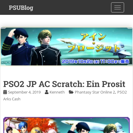
S
PSUBlog
TOGGLE
k
i
p
t
o
m
a
i
n
c
o
PSO2 JP AC Scratch: Ein Prosit
n
t
,
September 4, 2019
Kenneth
Phantasy Star Online 2
PSO2
e
Arks Cash
n
t