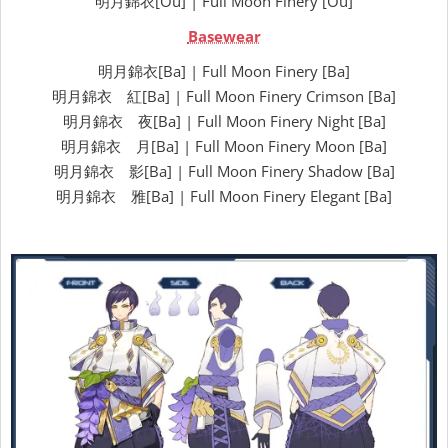
明月錦衣[Ou] | Full Moon Finery [Ou]
Basewear
明月錦衣[Ba] | Full Moon Finery [Ba]
明月錦衣 紅[Ba] | Full Moon Finery Crimson [Ba]
明月錦衣 夜[Ba] | Full Moon Finery Night [Ba]
明月錦衣 月[Ba] | Full Moon Finery Moon [Ba]
明月錦衣 影[Ba] | Full Moon Finery Shadow [Ba]
明月錦衣 雅[Ba] | Full Moon Finery Elegant [Ba]