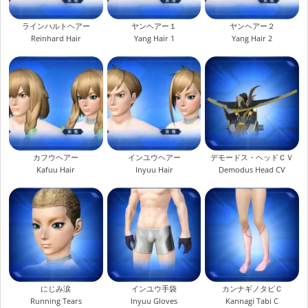
ラインハルトヘアー
ヤンヘアー１
ヤンヘアー２
Reinhard Hair
Yang Hair 1
Yang Hair 2
カフウヘアー
インユウヘアー
デモードス・ヘッドＣＶ
Kafuu Hair
Inyuu Hair
Demodus Head CV
にじみ涙
インユウ手袋
カンナギノタビＣ
Running Tears
Inyuu Gloves
Kannagi Tabi C