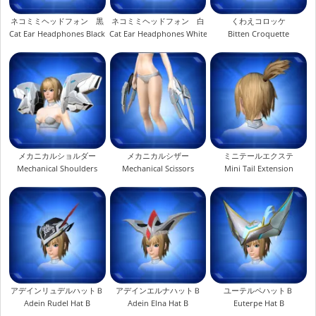
ネコミミヘッドフォン 黒
ネコミミヘッドフォン 白
くわえコロッケ
Cat Ear Headphones Black
Cat Ear Headphones White
Bitten Croquette
メカニカルショルダー
メカニカルシザー
ミニテールエクステ
Mechanical Shoulders
Mechanical Scissors
Mini Tail Extension
アデインリュデルハットＢ
アデインエルナハットＢ
ユーテルペハットＢ
Adein Rudel Hat B
Adein Elna Hat B
Euterpe Hat B