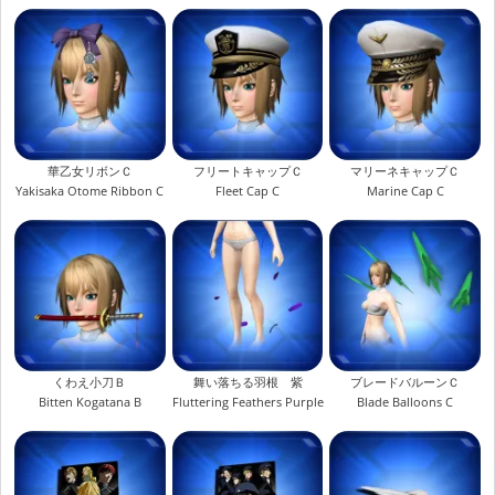
華乙女リボンＣ
フリートキャップＣ
マリーネキャップＣ
Yakisaka Otome Ribbon C
Fleet Cap C
Marine Cap C
くわえ小刀Ｂ
舞い落ちる羽根 紫
ブレードバルーンＣ
Bitten Kogatana B
Fluttering Feathers Purple
Blade Balloons C