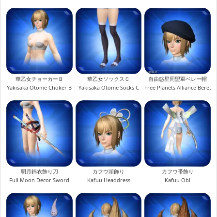
華乙女チョーカーＢ
華乙女ソックスＣ
自由惑星同盟軍ベレー帽
Yakisaka Otome Choker B
Yakisaka Otome Socks C
Free Planets Alliance Beret
明月錦衣飾り刀
カフウ頭飾り
カフウ帯飾り
Full Moon Decor Sword
Kafuu Headdress
Kafuu Obi