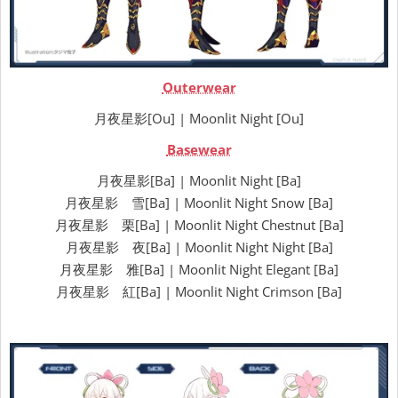
Outerwear
月夜星影[Ou] | Moonlit Night [Ou]
Basewear
月夜星影[Ba] | Moonlit Night [Ba]
月夜星影 雪[Ba] | Moonlit Night Snow [Ba]
月夜星影 栗[Ba] | Moonlit Night Chestnut [Ba]
月夜星影 夜[Ba] | Moonlit Night Night [Ba]
月夜星影 雅[Ba] | Moonlit Night Elegant [Ba]
月夜星影 紅[Ba] | Moonlit Night Crimson [Ba]