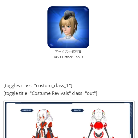
アークス士官帽Ｂ
Arks Officer Cap B
[toggles class="custom_class_1"]
[toggle title="Costume Revivals" class="out"]