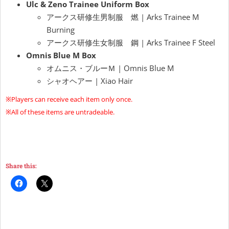
Ulc & Zeno Trainee Uniform Box
アークス研修生男制服 燃 | Arks Trainee M
Burning
アークス研修生女制服 鋼 | Arks Trainee F Steel
Omnis Blue M Box
オムニス・ブルーＭ | Omnis Blue M
シャオヘアー | Xiao Hair
※Players can receive each item only once.
※All of these items are untradeable.
Share this: