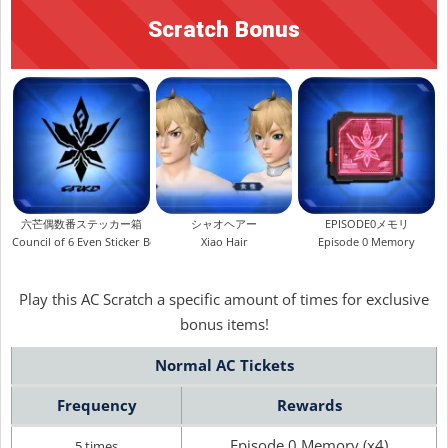
Scratch Bonus
六芒偶数番ステッカー箱
シャオヘアー
EPISODE0メモリ
Council of 6 Even Sticker Box
Xiao Hair
Episode 0 Memory
Play this AC Scratch a specific amount of times for exclusive
bonus items!
Normal AC Tickets
Frequency
Rewards
Episode 0 Memory (x4)
5 times