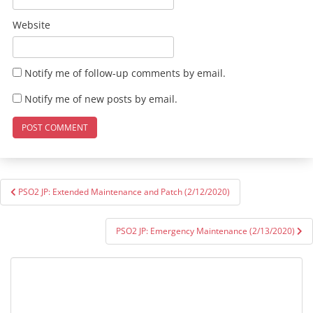
Website
Notify me of follow-up comments by email.
Notify me of new posts by email.
Post
PSO2 JP: Extended Maintenance and Patch (2/12/2020)
navigation
PSO2 JP: Emergency Maintenance (2/13/2020)