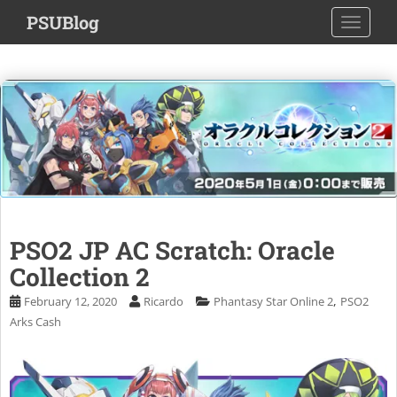
S
PSUBlog
TOGGLE
k
i
p
t
o
m
a
i
n
c
o
PSO2 JP AC Scratch: Oracle
n
Collection 2
t
e
,
February 12, 2020
Ricardo
Phantasy Star Online 2
PSO2
n
Arks Cash
t