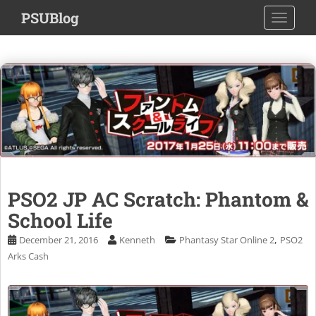
S
PSUBlog
TOGGLE
k
i
p
t
o
m
a
i
n
c
o
PSO2 JP AC Scratch: Phantom &
n
School Life
t
e
,
December 21, 2016
Kenneth
Phantasy Star Online 2
PSO2
n
Arks Cash
t