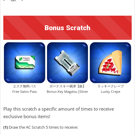
Bonus Scratch
エステ無料パス
ボーナスキー禍津【銀】
ラッキークレープ
Free Salon Pass
Bonus Key Magatsu [Silver]
Lucky Crepe
Play this scratch a specific amount of times to receive
exclusive bonus items!
(1)
Draw the AC Scratch 5 times to receive: