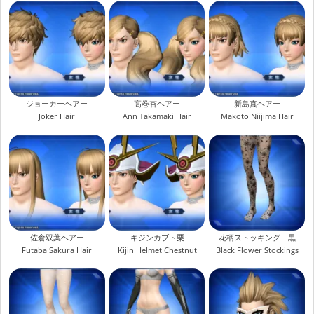
ジョーカーヘアー
高巻杏ヘアー
新島真ヘアー
Joker Hair
Ann Takamaki Hair
Makoto Niijima Hair
佐倉双葉ヘアー
キジンカブト栗
花柄ストッキング 黒
Futaba Sakura Hair
Kijin Helmet Chestnut
Black Flower Stockings