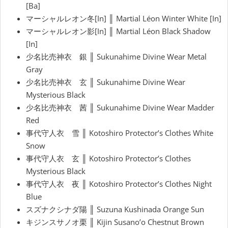
[Ba]
マーシャルレオン冬[In] ║ Martial Léon Winter White [In]
マーシャルレオン影[In] ║ Martial Léon Black Shadow
[In]
少名比売神衣 銀 ║ Sukunahime Divine Wear Metal
Gray
少名比売神衣 玄 ║ Sukunahime Divine Wear
Mysterious Black
少名比売神衣 茜 ║ Sukunahime Divine Wear Madder
Red
事代守人衣 雪 ║ Kotoshiro Protector’s Clothes White
Snow
事代守人衣 玄 ║ Kotoshiro Protector’s Clothes
Mysterious Black
事代守人衣 夜 ║ Kotoshiro Protector’s Clothes Night
Blue
スズナクシナダ陽 ║ Suzuna Kushinada Orange Sun
キジンスサノオ栗 ║ Kijin Susano’o Chestnut Brown