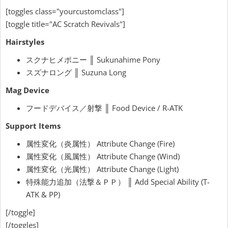
[toggles class="yourcustomclass"]
[toggle title="AC Scratch Revivals"]
Hairstyles
スクナヒメポニー ║ Sukunahime Pony
スズナロング ║ Suzuna Long
Mag Device
フードデバイス／射撃 ║ Food Device / R-ATK
Support Items
属性変化（炎属性） Attribute Change (Fire)
属性変化（風属性） Attribute Change (Wind)
属性変化（光属性） Attribute Change (Light)
特殊能力追加（法撃＆ＰＰ） ║ Add Special Ability (T-
ATK & PP)
[/toggle]
[/toggles]