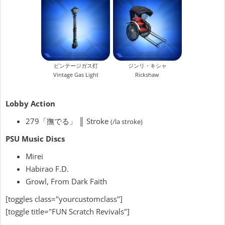
ビンテージガス灯
ジンリ・キシャ
Vintage Gas Light
Rickshaw
Lobby Action
279「撫でる」 ║ Stroke
(/la stroke)
PSU Music Discs
Mirei
Habirao F.D.
Growl, From Dark Faith
[toggles class="yourcustomclass"]
[toggle title="FUN Scratch Revivals"]