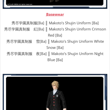
Basewear
秀尽学園真制服[Ba] ║ Makoto’s Shujin Uniform [Ba]
秀尽学園真制服 紅[Ba] ║ Makoto’s Shujin Uniform Crimson
Red [Ba]
秀尽学園真制服 雪[Ba] ║ Makoto’s Shujin Uniform White
Snow [Ba]
秀尽学園真制服 夜[Ba] ║ Makoto’s Shujin Uniform Night
Blue [Ba]