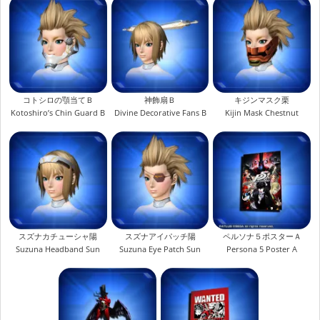
コトシロの顎当てＢ
神飾扇Ｂ
キジンマスク栗
Kotoshiro’s Chin Guard B
Divine Decorative Fans B
Kijin Mask Chestnut
スズナカチューシャ陽
スズナアイパッチ陽
ペルソナ５ポスターＡ
Suzuna Headband Sun
Suzuna Eye Patch Sun
Persona 5 Poster A