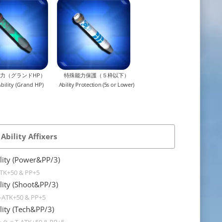
力（グランドHP）
特殊能力保護（５枠以下）
bility (Grand HP)
Ability Protection (5s or Lower)
 Ability Affixers
 (Power&PP/3)
K+50 & PP+5
 (Shoot&PP/3)
TK+50 & PP+5
 (Tech&PP/3)
= T-ATK+50 & PP+5