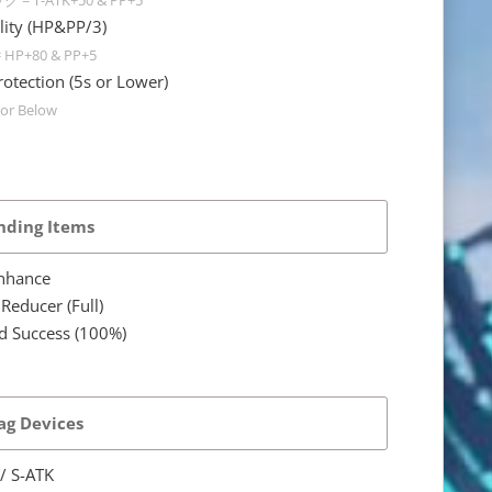
y (HP&PP/3)
HP+80 & PP+5
tion (5s or Lower)
s or Below
nding Items
nhance
ucer (Full)
uccess (100%)
g Devices
 S-ATK