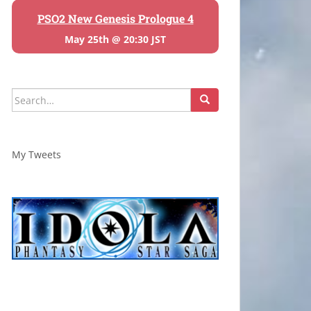
PSO2 New Genesis Prologue 4
May 25th @ 20:30 JST
Search
for:
My Tweets