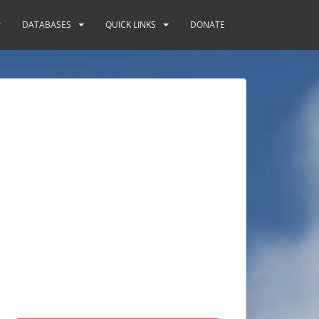
DATABASES
QUICK LINKS
DONATE