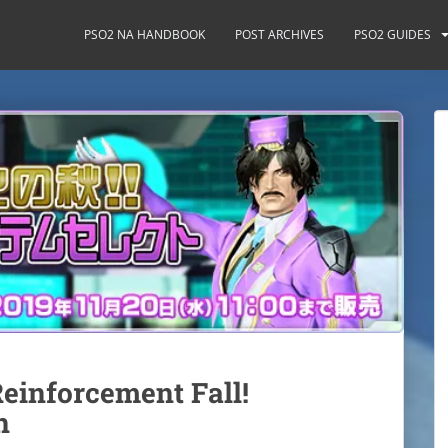
PSO2 NA HANDBOOK
POST ARCHIVES
PSO2 GUIDES
einforcement Fall!
n