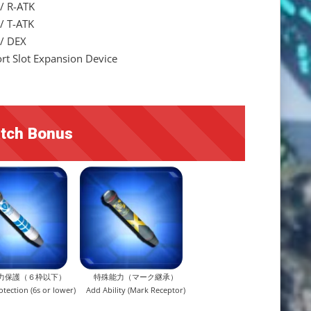
 R-ATK
 T-ATK
 DEX
t Slot Expansion Device
tch Bonus
力保護（６枠以下）
特殊能力（マーク継承）
otection (6s or lower)
Add Ability (Mark Receptor)