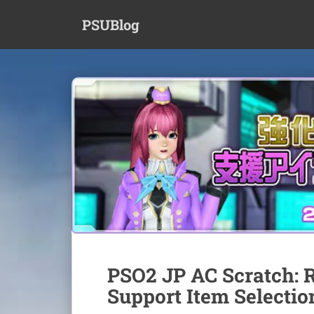
S
PSUBlog
k
i
p
t
o
m
a
i
n
c
o
n
t
e
n
t
PSO2 JP AC Scratch: R
Support Item Selectio