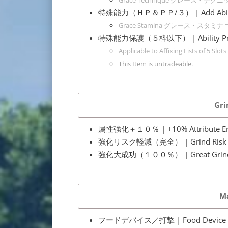
特殊能力（ＨＰ＆ＰＰ/３） | Add Abilit
Grace Stamina グレース・スタミナ = 
特殊能力保護（５枠以下） | Ability Protec
Applicable to Affixing Lists of 5 Slot
This Item is untradeable.
Gri
属性強化＋１０％ | +10% Attribute E
強化リスク軽減（完全） | Grind Risk Red
強化大成功（１００％） | Great Grind S
Ma
フードデバイス／打撃 | Food Device /