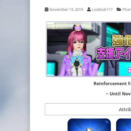
November 13, 2019
Lostbob117
Phan
Reinforcement Fa
~ Until No
Attri