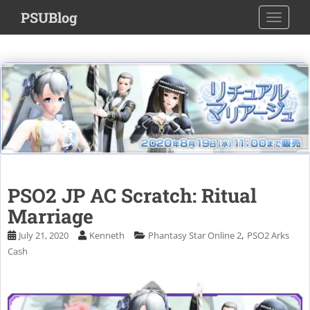
S
PSUBlog
TOGGLE
k
i
p
t
o
m
a
i
n
c
o
PSO2 JP AC Scratch: Ritual
n
Marriage
t
e
,
July 21, 2020
Kenneth
Phantasy Star Online 2
PSO2 Arks
n
Cash
t