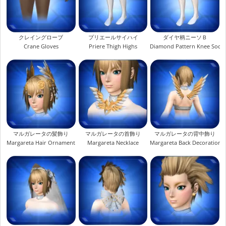
クレイングローブ
プリエールサイハイ
ダイヤ柄ニーソＢ
Crane Gloves
Priere Thigh Highs
Diamond Pattern Knee Socks
マルガレータの髪飾り
マルガレータの首飾り
マルガレータの背中飾り
Margareta Hair Ornament
Margareta Necklace
Margareta Back Decoration