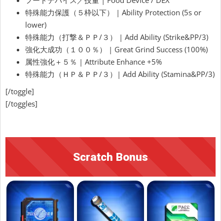
特殊能力保護（５枠以下） | Ability Protection (5s or
lower)
特殊能力（打撃＆ＰＰ/３） | Add Ability (Strike&PP/3)
強化大成功（１００％） | Great Grind Success (100%)
属性強化＋５％ | Attribute Enhance +5%
特殊能力（ＨＰ＆ＰＰ/３）| Add Ability (Stamina&PP/3)
[/toggle]
[/toggles]
Scratch Bonus