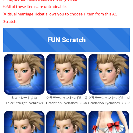
※All of these items are untradeable.
※Ritual Marriage Ticket allows you to choose 1 item from this AC
Scratch.
FUN Scratch
太ストレートまゆ
グラデーションまつげＢ 黒
グラデーションまつげＢ 紺
Thick Straight Eyebrows
Gradation Eyelashes B Black
Gradation Eyelashes B Blue