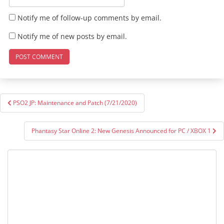
Notify me of follow-up comments by email.
Notify me of new posts by email.
Post
PSO2 JP: Maintenance and Patch (7/21/2020)
navigation
Phantasy Star Online 2: New Genesis Announced for PC / XBOX 1