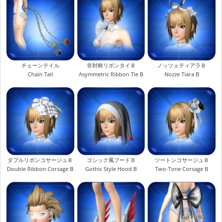
チェーンテイル
非対称リボンタイＢ
ノッツェティアラＢ
Chain Tail
Asymmetric Ribbon Tie B
Nozze Tiara B
ダブルリボンコサージュＢ
ゴシック風フードＢ
ツートンコサージュＢ
Double Ribbon Corsage B
Gothic Style Hood B
Two-Tone Corsage B