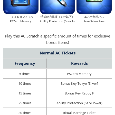
ＰＳＺＥＲＯメモリ
特殊能力保護（６枠以下）
エステ無料パス
PSZero Memory
Ability Protection (6s or lower)
Free Salon Pass
Play this AC Scratch a specific amount of times for exclusive
bonus items!
Normal AC Tickets
Frequency
Rewards
5 times
PSZero Memory
10 times
Bonus Key Tokyo [Silver]
15 times
Bonus Key Rappy F
25 times
Ability Protection (6s or lower)
30 times
Ritual Marriage Ticket