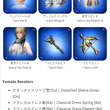
フェイスベールＢ
アンクルウィングＢ
星空リボンＢ
Face Veil B
Ankle Wings B
Starry Sky Ribbon B
星空ストールＢ
＊エピラエルピス
＊エピラユミト
Starry Sky Stole B
＊Epira Elpis
＊Epira Umit
Female Recolors
デタッチドスリーブ雪[Ou] | Detached Sleeve Snow
[Ou]
クラシカルドレス春[Ba] |
Classical Dress
Spring [Ba]
クラシカルドレス雅[Ba] |
Classical Dress
Elegant [Ba]