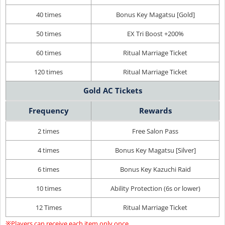
40 times
Bonus Key Magatsu [Gold]
50 times
EX Tri Boost +200%
60 times
Ritual Marriage Ticket
120 times
Ritual Marriage Ticket
Gold AC Tickets
Frequency
Rewards
2 times
Free Salon Pass
4 times
Bonus Key Magatsu [Silver]
6 times
Bonus Key Kazuchi Raid
10 times
Ability Protection (6s or lower)
12 Times
Ritual Marriage Ticket
※Players can receive each item only once.