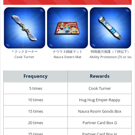
＊クックターナー
ナウラ３姉妹マット
特殊能力保護（７枠以下）
Cook Turner
Naura Sisters Mat
Ability Protection (7s or lowe
Frequency
Rewards
5 times
Cook Turner
10 times
Hug Hug Emper-Rappy
15 times
Naura Room Goods Box
20 times
Partner Card Box G
25 times
Partner Card Box H