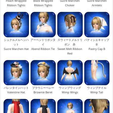
Peach Wrapped
Black Wrapped
Sucre Marchen
Sucre Marchen
Ribbon Tights
Ribbon Tights
Choker
Armlets
シュクルメルヘンハ
アーベントリボンタ
スウィートメルトリ
パティシエキャップ
ット
イ
ボン 赤
Ｂ
Sucre Marchen Hat
Abend Ribbon Tie
Sweet Melt Ribbon
Pastry Cap B
Red
バレンタインハット
ブラウニーベレー
ウィンプウィング
ウィンプテイル
Valentine Hat
Brownie Beret
Wimp Wings
Wimp Tail