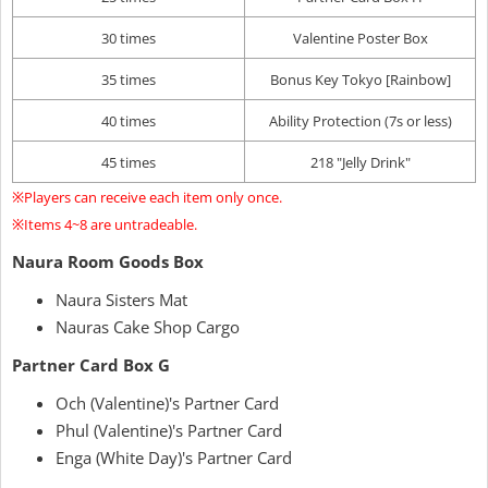
30 times
Valentine Poster Box
35 times
Bonus Key Tokyo [Rainbow]
40 times
Ability Protection (7s or less)
45 times
218 "Jelly Drink"
※Players can receive each item only once.
※Items 4~8 are untradeable.
Naura Room Goods Box
Naura Sisters Mat
Nauras Cake Shop Cargo
Partner Card Box G
Och (Valentine)'s Partner Card
Phul (Valentine)'s Partner Card
Enga (White Day)'s Partner Card