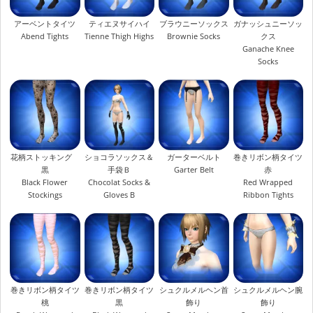
アーベントタイツ
ティエヌサイハイ
ブラウニーソックス
ガナッシュニーソッ
Abend Tights
Tienne Thigh Highs
Brownie Socks
クス
Ganache Knee
Socks
花柄ストッキング
ショコラソックス＆
ガーターベルト
巻きリボン柄タイツ
黒
手袋Ｂ
Garter Belt
赤
Black Flower
Chocolat Socks &
Red Wrapped
Stockings
Gloves B
Ribbon Tights
巻きリボン柄タイツ
巻きリボン柄タイツ
シュクルメルヘン首
シュクルメルヘン腕
桃
黒
飾り
飾り