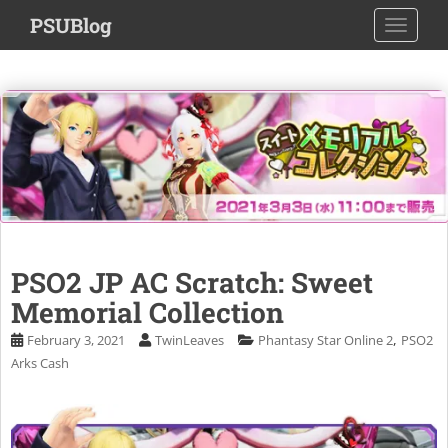
S
PSUBlog
TOGGLE
k
i
p
t
o
m
a
i
n
c
o
PSO2 JP AC Scratch: Sweet
n
Memorial Collection
t
e
,
February 3, 2021
TwinLeaves
Phantasy Star Online 2
PSO2
n
Arks Cash
t