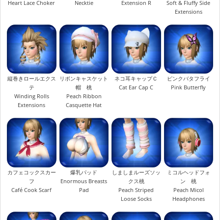
Heart Lace Choker
Necktie
Extension R
Soft & Fluffy Side
Extensions
縦巻きロールエクス
リボンキャスケット
ネコ耳キャップＣ
ピンクバタフライ
テ
帽 桃
Cat Ear Cap C
Pink Butterfly
Winding Rolls
Peach Ribbon
Extensions
Casquette Hat
カフェコックスカー
爆乳パッド
しましまルーズソッ
ミコルヘッドフォ
フ
Enormous Breasts
クス桃
ン 桃
Café Cook Scarf
Pad
Peach Striped
Peach Micol
Loose Socks
Headphones