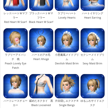
レッドハートＷマフ
ブラックハートＷマ
ラブリーハート
ハートイヤリング
ラー
フラー
Lovely Hearts
Heart Earring
Red Heart W Scarf
Black Heart W Scarf
ラブリーアイパッ
ハートのアホ毛
小悪魔風メイドブリ
セクシーメイドブリ
チ 桃
Heart Ahoge
ム
ム
Peach Lovely Eye
Devilish Maid Brim
Sexy Maid Brim
Patch
ハートレースチョー
緩めたネクタイ 黒
片目隠しエクステＲ
ゆるふわサイドエク
カー
Black Loosened
Single Bangs
ステ