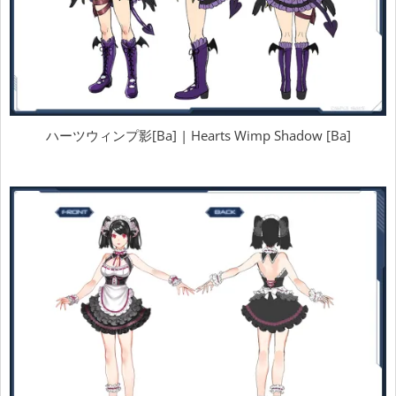
ハーツウィンプ影[Ba] | Hearts Wimp Shadow [Ba]