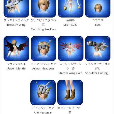
ブレストＶウィング
ぴょこぴょこきつね
美織鈴
コウモリ
Breast V Wing
耳
Miori Suzu
Bats
Twitching Fox Ears
ラヴェンマント
アーマーヘッドギア
ストリームウィン
ショルダーガトリン
Raven Mantle
Armor Headgear
グ 赤
グＬ
Stream Wings Red
Shoulder Gatling L
アイレヘッドギア
カジュアルブーツ
Aile Headgear
茶