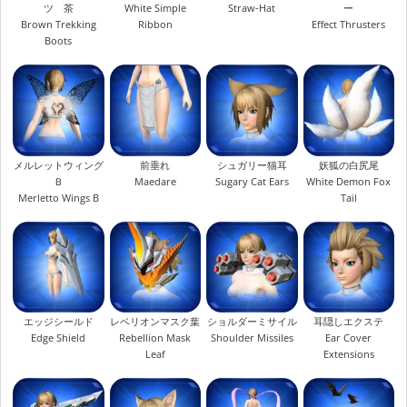
ツ 茶
White Simple
Straw-Hat
ー
Brown Trekking
Ribbon
Effect Thrusters
Boots
メルレットウィング
前垂れ
シュガリー猫耳
妖狐の白尻尾
Ｂ
Maedare
Sugary Cat Ears
White Demon Fox
Merletto Wings B
Tail
エッジシールド
レベリオンマスク葉
ショルダーミサイル
耳隠しエクステ
Edge Shield
Rebellion Mask
Shoulder Missiles
Ear Cover
Leaf
Extensions