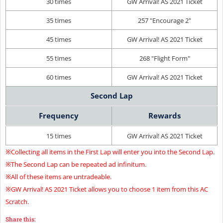
30 times
GW Arrival! AS 2021 Ticket
35 times
257 "Encourage 2"
45 times
GW Arrival! AS 2021 Ticket
55 times
268 "Flight Form"
60 times
GW Arrival! AS 2021 Ticket
Second Lap
Frequency
Rewards
15 times
GW Arrival! AS 2021 Ticket
※Collecting all items in the First Lap will enter you into the Second Lap.
※The Second Lap can be repeated ad infinitum.
※All of these items are untradeable.
※GW Arrival! AS 2021 Ticket allows you to choose 1 item from this AC
Scratch.
Share this: