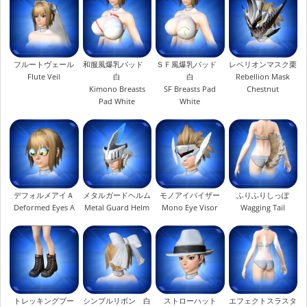
フルートヴェール
和服風爆乳パッド
ＳＦ風爆乳パッド
レベリオンマスク栗
Flute Veil
白
白
Rebellion Mask
Kimono Breasts
SF Breasts Pad
Chestnut
Pad White
White
デフォルメアイＡ
メタルガードヘルム
モノアイバイザー
ふりふりしっぽ
Deformed Eyes A
Metal Guard Helm
Mono Eye Visor
Wagging Tail
トレッキングブー
シンプルリボン 白
ストローハット
エフェクトスラスタ