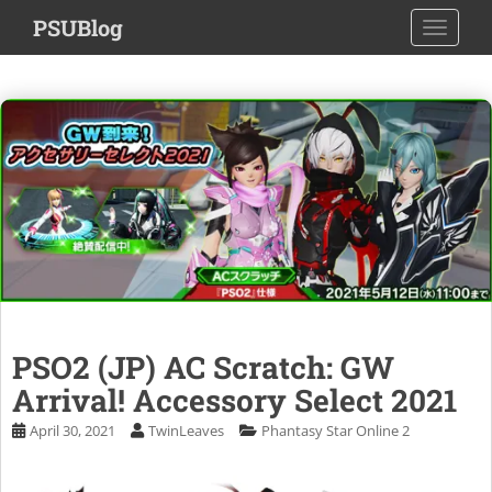
S
PSUBlog
TOGGLE
k
i
p
t
o
m
a
i
n
c
o
n
t
PSO2 (JP) AC Scratch: GW
e
n
Arrival! Accessory Select 2021
t
April 30, 2021
TwinLeaves
Phantasy Star Online 2