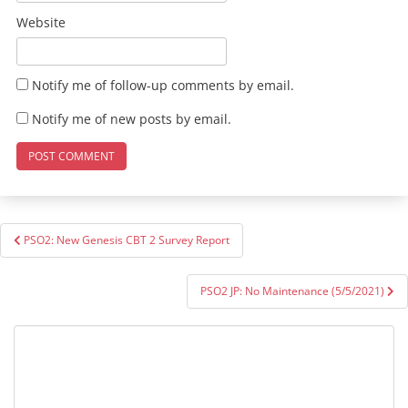
Website
Notify me of follow-up comments by email.
Notify me of new posts by email.
Post
PSO2: New Genesis CBT 2 Survey Report
navigation
PSO2 JP: No Maintenance (5/5/2021)