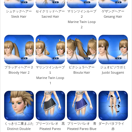
シュテックヘアー
セイクリッドヘアー
マリンツインループ
ゲザングヘアー
Steck Hair
Sacred Hair
２
Gesang Hair
Marine Twin Loop
2
ブラッディヘアー２
マリンツインループ
ビクシュラヘアー
ジュオビソウガミ
Bloody Hair 2
１
Bixula Hair
Juobi Sougami
Marine Twin Loop
1
くっきり二重まぶた
プリーツパレオ 黒
プリーツパレオ 青
ダークバタフライ
Distinct Double
Pleated Pareo
Pleated Pareo Blue
赤