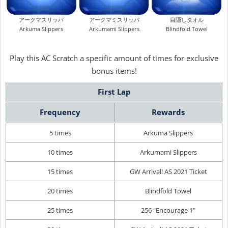
アークマスリッパ
アークマミスリッパ
目隠しタオル
Arkuma Slippers
Arkumami Slippers
Blindfold Towel
Play this AC Scratch a specific amount of times for exclusive
bonus items!
First Lap
Frequency
Rewards
5 times
Arkuma Slippers
10 times
Arkumami Slippers
15 times
GW Arrival! AS 2021 Ticket
20 times
Blindfold Towel
25 times
256 "Encourage 1"