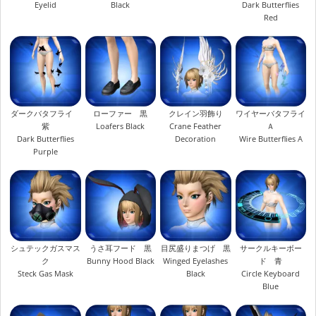
Eyelid
Black
Dark Butterflies
Red
ダークバタフライ
ローファー 黒
クレイン羽飾り
ワイヤーバタフライ
紫
Loafers Black
Crane Feather
Ａ
Dark Butterflies
Decoration
Wire Butterflies A
Purple
シュテックガスマス
うさ耳フード 黒
目尻盛りまつげ 黒
サークルキーボー
ク
Bunny Hood Black
Winged Eyelashes
ド 青
Steck Gas Mask
Black
Circle Keyboard
Blue