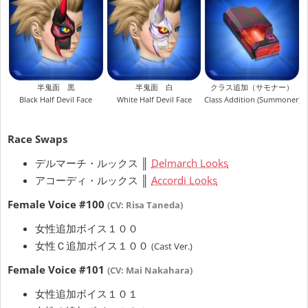
半鬼面 黒
半鬼面 白
クラス追加（サモナー）
Black Half Devil Face
White Half Devil Face
Class Addition (Summoner)
Race Swaps
デルマーチ・ルックス ║
Delmarch Looks
アコーディ・ルックス ║
Accordi Looks
Female Voice #100
(CV: Risa Taneda)
女性追加ボイス１００
女性Ｃ追加ボイス１００
(Cast Ver.)
Female Voice #101
(CV: Mai Nakahara)
女性追加ボイス１０１