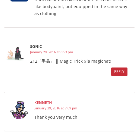
like bodypaint, but equipped in the same way
as clothing.
SONIC
January 29, 2016 at 6:53 pm
212「手品」 ║ Magic Trick (/la magichat)
REPLY
KENNETH
January 29, 2016 at 7:09 pm
Thank you very much.