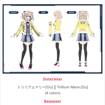
Outerwear
トリリアムマリー[Ou] ║ Trillium Marie [Ou]
(4 colors)
Basewear