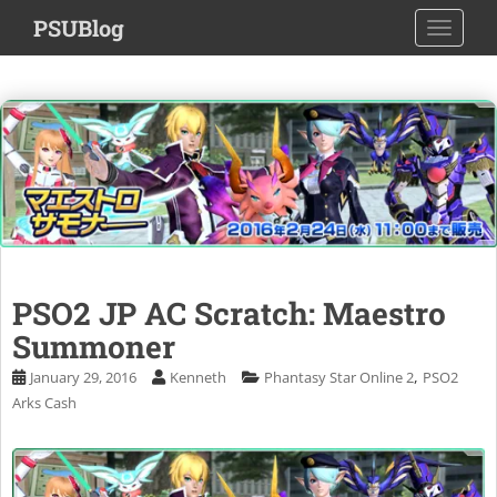
S
PSUBlog
TOGGLE
k
i
p
t
o
m
a
i
n
c
o
PSO2 JP AC Scratch: Maestro
n
Summoner
t
e
,
January 29, 2016
Kenneth
Phantasy Star Online 2
PSO2
n
Arks Cash
t