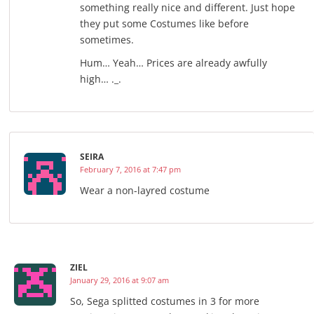
something really nice and different. Just hope
they put some Costumes like before
sometimes.
Hum… Yeah… Prices are already awfully
high… ._.
SEIRA
February 7, 2016 at 7:47 pm
Wear a non-layred costume
ZIEL
January 29, 2016 at 9:07 am
So, Sega splitted costumes in 3 for more