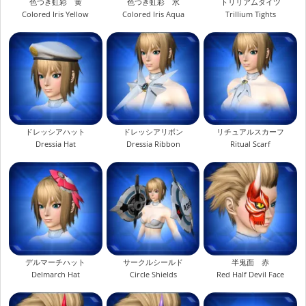
色つき虹彩 黄
色つき虹彩 水
トリリアムタイツ
Colored Iris Yellow
Colored Iris Aqua
Trillium Tights
ドレッシアハット
ドレッシアリボン
リチュアルスカーフ
Dressia Hat
Dressia Ribbon
Ritual Scarf
デルマーチハット
サークルシールド
半鬼面 赤
Delmarch Hat
Circle Shields
Red Half Devil Face