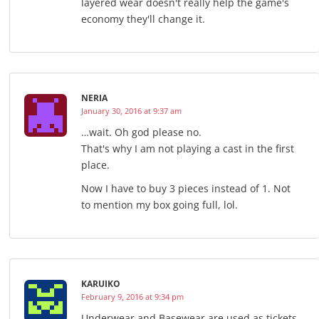
layered wear doesn't really help the game's
economy they'll change it.
NERIA
January 30, 2016 at 9:37 am
…wait. Oh god please no.
That's why I am not playing a cast in the first
place.
Now I have to buy 3 pieces instead of 1. Not
to mention my box going full, lol.
KARUIKO
February 9, 2016 at 9:34 pm
Underwear and Basewear are used as tickets,