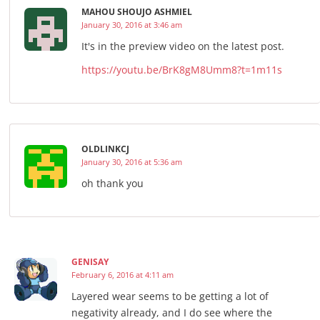
MAHOU SHOUJO ASHMIEL
January 30, 2016 at 3:46 am
It's in the preview video on the latest post.
https://youtu.be/BrK8gM8Umm8?t=1m11s
OLDLINKCJ
January 30, 2016 at 5:36 am
oh thank you
GENISAY
February 6, 2016 at 4:11 am
Layered wear seems to be getting a lot of
negativity already, and I do see where the