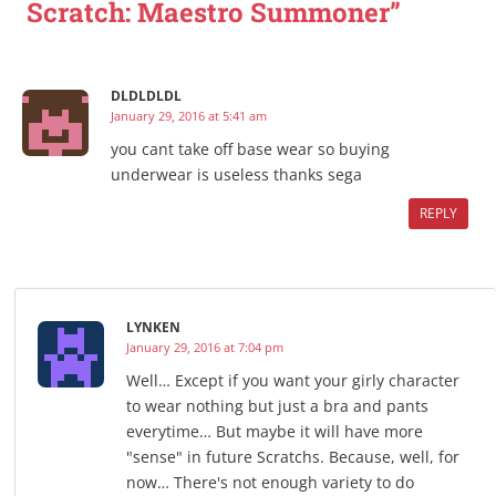
Scratch: Maestro Summoner”
DLDLDLDL
January 29, 2016 at 5:41 am
you cant take off base wear so buying
underwear is useless thanks sega
REPLY
LYNKEN
January 29, 2016 at 7:04 pm
Well… Except if you want your girly character
to wear nothing but just a bra and pants
everytime… But maybe it will have more
"sense" in future Scratchs. Because, well, for
now… There's not enough variety to do