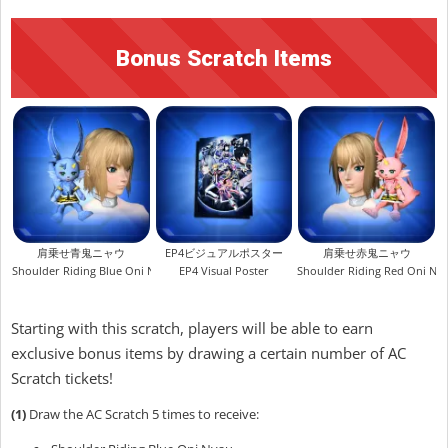
Bonus Scratch Items
肩乗せ青鬼ニャウ
EP4ビジュアルポスター
肩乗せ赤鬼ニャウ
Shoulder Riding Blue Oni Nyau
EP4 Visual Poster
Shoulder Riding Red Oni Ny
Starting with this scratch, players will be able to earn
exclusive bonus items by drawing a certain number of AC
Scratch tickets!
(1)
Draw the AC Scratch 5 times to receive: