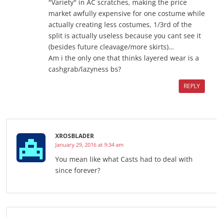
"Variety" in AC scratches, making the price
market awfully expensive for one costume while
actually creating less costumes, 1/3rd of the
split is actually useless because you cant see it
(besides future cleavage/more skirts)…
Am i the only one that thinks layered wear is a
cashgrab/lazyness bs?
REPLY
XROSBLADER
January 29, 2016 at 9:34 am
You mean like what Casts had to deal with
since forever?