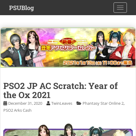
S
PSUBlog
TOGGLE
k
i
p
t
o
m
a
i
n
c
o
PSO2 JP AC Scratch: Year of
n
the Ox 2021
t
e
,
December 31, 2020
TwinLeaves
Phantasy Star Online 2
n
PSO2 Arks Cash
t