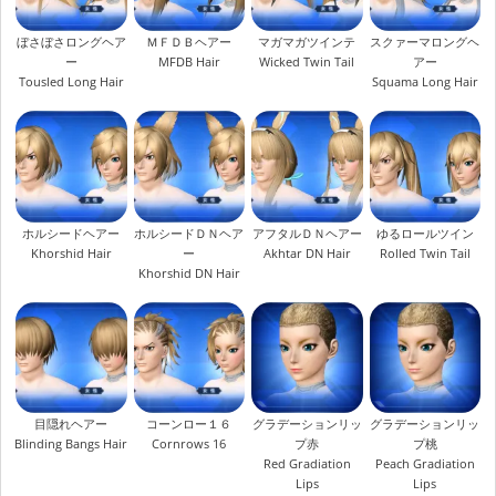
ぼさぼさロングヘア
ＭＦＤＢヘアー
マガマガツインテ
スクァーマロングヘ
ー
MFDB Hair
Wicked Twin Tail
アー
Tousled Long Hair
Squama Long Hair
ホルシードヘアー
ホルシードＤＮヘア
アフタルＤＮヘアー
ゆるロールツイン
Khorshid Hair
ー
Akhtar DN Hair
Rolled Twin Tail
Khorshid DN Hair
目隠れヘアー
コーンロー１６
グラデーションリッ
グラデーションリッ
Blinding Bangs Hair
Cornrows 16
プ赤
プ桃
Red Gradiation
Peach Gradiation
Lips
Lips