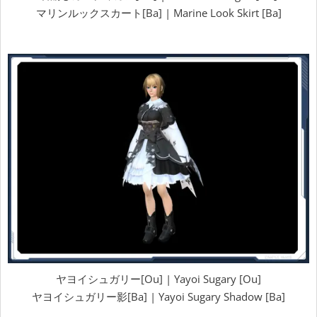
マリンルックスカート[Ba] | Marine Look Skirt [Ba]
ヤヨイシュガリー[Ou] | Yayoi Sugary [Ou]
ヤヨイシュガリー影[Ba] | Yayoi Sugary Shadow [Ba]