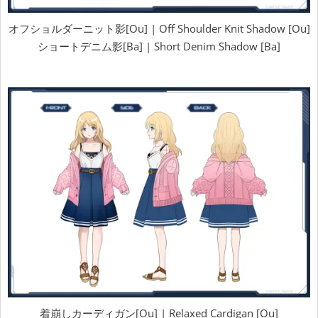
オフショルダーニット影[Ou] | Off Shoulder Knit Shadow [Ou]
ショートデニム影[Ba] | Short Denim Shadow [Ba]
着崩しカーディガン[Ou] | Relaxed Cardigan [Ou]