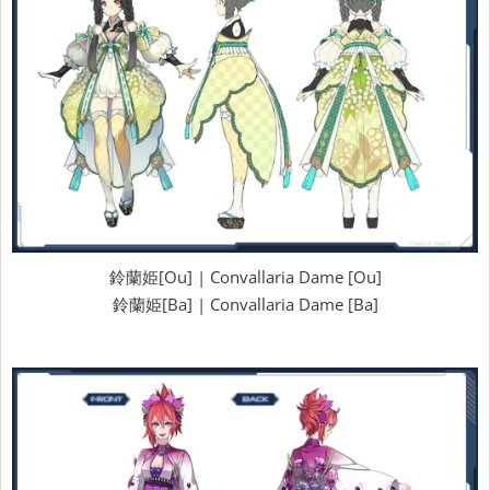
鈴蘭姫[Ou] | Convallaria Dame [Ou]
鈴蘭姫[Ba] | Convallaria Dame [Ba]