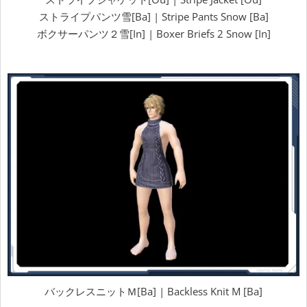
ストライプパンツ雪[Ba] | Stripe Pants Snow [Ba]
ボクサーパンツ２雪[In] | Boxer Briefs 2 Snow [In]
バックレスニットＭ[Ba] | Backless Knit M [Ba]