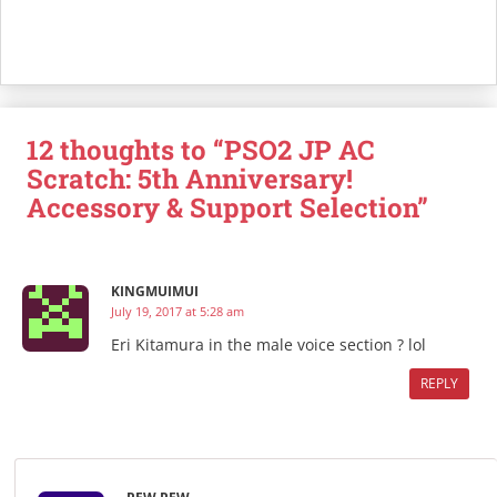
12 thoughts to “PSO2 JP AC
Scratch: 5th Anniversary!
Accessory & Support Selection”
KINGMUIMUI
July 19, 2017 at 5:28 am
Eri Kitamura in the male voice section ? lol
REPLY