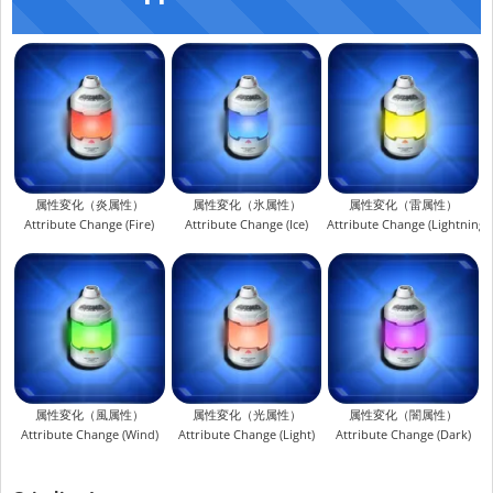
属性変化（炎属性）
属性変化（氷属性）
属性変化（雷属性）
Attribute Change (Fire)
Attribute Change (Ice)
Attribute Change (Lightning)
属性変化（風属性）
属性変化（光属性）
属性変化（闇属性）
Attribute Change (Wind)
Attribute Change (Light)
Attribute Change (Dark)