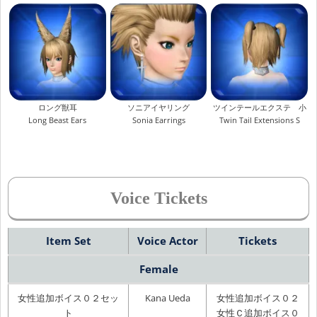
ロング獣耳
ソニアイヤリング
ツインテールエクステ 小
Long Beast Ears
Sonia Earrings
Twin Tail Extensions S
Voice Tickets
Item Set
Voice Actor
Tickets
Female
女性追加ボイス０２セッ
Kana Ueda
女性追加ボイス０２
ト
女性Ｃ追加ボイス０