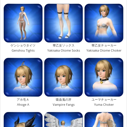
ゲンショウタイツ
華乙女ソックス
華乙女チョーカー
Genshou Tights
Yakisaka Otome Socks
Yakisaka Otome Choker
アホ毛Ａ
吸血鬼の牙
ユーマチョーカー
Ahoge A
Vampire Fangs
Yuma Choker