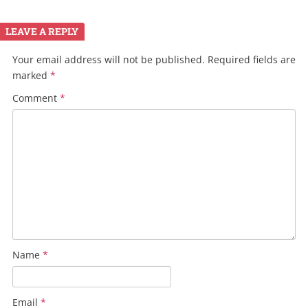
LEAVE A REPLY
Your email address will not be published.
Required fields are
marked
*
Comment
*
Name
*
Email
*