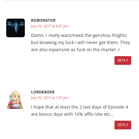
ROBONATOR
July 20, 2017 at 6:47 pm
Damn, i really want/need the genshou thights
but knowing my luck i will never get them. They
are also expensive as fuck on the market :/
REPLY
LORDKAISER
July 20, 2017 at 7:07 pm
I hope that at least the 2 last days of Episode 4
are bonus days with 10% affix rate etc…
REPLY