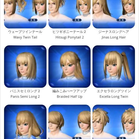
ウェーブツインテール
ヒツギポニーテール２
ジーナスロングヘア
Wavy Twin Tail
Hitsugi Ponytail 2
Jinas Long Hair
パニスセミロング２
編みこみハーフアップ
エクセラロングツイン
Panis Semi Long 2
Braided Half Up
Excella Long Twin