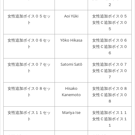
２
女性追加ボイス０５セッ
Aoi Yūki
女性追加ボイス０５
ト
女性Ｃ追加ボイス０
５
女性追加ボイス０６セッ
Yōko Hikasa
女性追加ボイス０６
ト
女性Ｃ追加ボイス０
６
女性追加ボイス０７セッ
Satomi Satō
女性追加ボイス０７
ト
女性Ｃ追加ボイス０
７
女性追加ボイス０８セッ
Hisako
女性追加ボイス０８
ト
Kanemoto
女性Ｃ追加ボイス０
８
女性追加ボイス１１セッ
Mariya Ise
女性追加ボイス１１
ト
女性Ｃ追加ボイス１
１