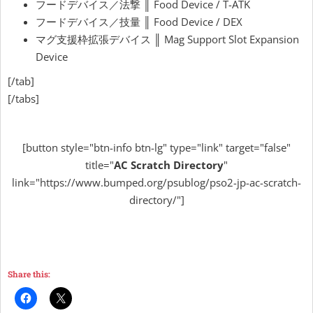
フードデバイス／法撃 ║ Food Device / T-ATK
フードデバイス／技量 ║ Food Device / DEX
マグ支援枠拡張デバイス ║
Mag Support Slot Expansion
Device
[/tab]
[/tabs]
[button style="btn-info btn-lg" type="link" target="false"
title="
AC Scratch Directory
"
link="https://www.bumped.org/psublog/pso2-jp-ac-scratch-
directory/"]
Share this: