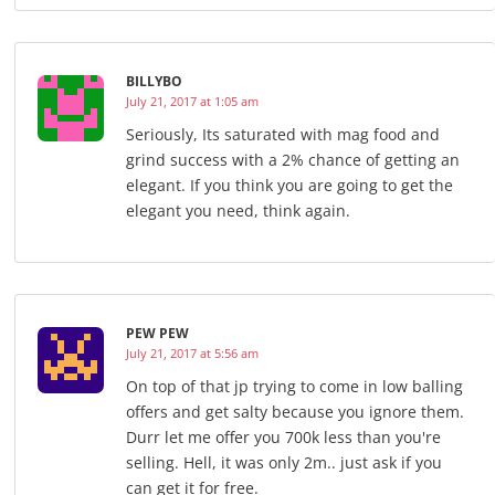
BILLYBO
July 21, 2017 at 1:05 am
Seriously, Its saturated with mag food and
grind success with a 2% chance of getting an
elegant. If you think you are going to get the
elegant you need, think again.
PEW PEW
July 21, 2017 at 5:56 am
On top of that jp trying to come in low balling
offers and get salty because you ignore them.
Durr let me offer you 700k less than you're
selling. Hell, it was only 2m.. just ask if you
can get it for free.