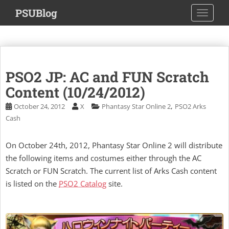
S
PSUBlog
TOGGLE
k
i
p
t
o
PSO2 JP: AC and FUN Scratch
m
a
Content (10/24/2012)
i
,
October 24, 2012
X
Phantasy Star Online 2
PSO2 Arks
n
Cash
c
o
On October 24th, 2012, Phantasy Star Online 2 will distribute
n
the following items and costumes either through the AC
t
e
Scratch or FUN Scratch. The current list of Arks Cash content
n
is listed on the
PSO2 Catalog
site.
t