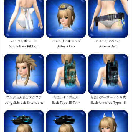
バックリボン 白
アステリアキャップ
アステリアベルト
White Back Ribbon
Asteria Cap
Asteria Belt
ロングもみあげエクステ
背負い１５式戦車
背負いアーマード１５式
Long Sidelock Extensions
Back Type-15 Tank
Back Armored Type-15