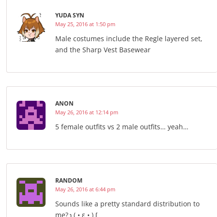
YUDA SYN
May 25, 2016 at 1:50 pm
Male costumes include the Regle layered set,
and the Sharp Vest Basewear
ANON
May 26, 2016 at 12:14 pm
5 female outfits vs 2 male outfits… yeah…
RANDOM
May 26, 2016 at 6:44 pm
Sounds like a pretty standard distribution to
me? ʅ ( • ε • ) ʃ