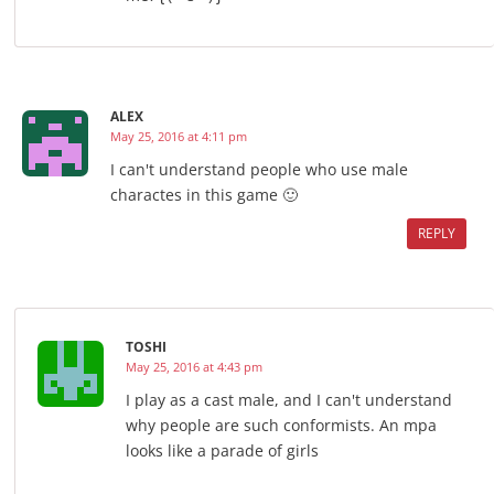
ALEX
May 25, 2016 at 4:11 pm
I can't understand people who use male
charactes in this game 🙂
REPLY
TOSHI
May 25, 2016 at 4:43 pm
I play as a cast male, and I can't understand
why people are such conformists. An mpa
looks like a parade of girls