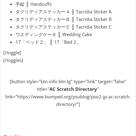
手錠 ║ Handcuffs
タクリディアステッカーＡ ║ Tacridia Sticker A
タクリディアステッカーＢ ║ Tacridia Sticker B
タクリディアステッカーＣ ║ Tacridia Sticker C
ウエディングケーキ ║ Wedding Cake
17「ベッド２」 ║ 17「Bed 2」
[/toggle]
[/toggles]
[button style="btn-info btn-lg" type="link" target="false"
title="
AC Scratch Directory
"
link="https://www.bumped.org/psublog/pso2-jp-ac-scratch-
directory/"]