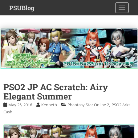
S
PSUBlog
TOGGLE
k
i
p
t
o
m
a
i
n
c
o
PSO2 JP AC Scratch: Airy
n
Elegant Summer
t
e
,
May 25, 2016
Kenneth
Phantasy Star Online 2
PSO2 Arks
n
Cash
t