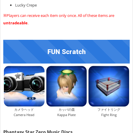
Lucky Crepe
※Players can receive each item only once. All of these items are
untradeable
.
FUN Scratch
カメラヘッド
カッパの皿
ファイトリング
Camera Head
Kappa Plate
Fight Ring
Phantasy Star Zero Music Discs