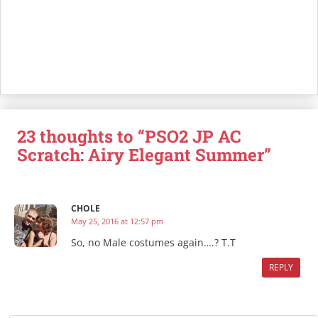
23 thoughts to “PSO2 JP AC
Scratch: Airy Elegant Summer”
CHOLE
May 25, 2016 at 12:57 pm
So, no Male costumes again….? T.T
REPLY