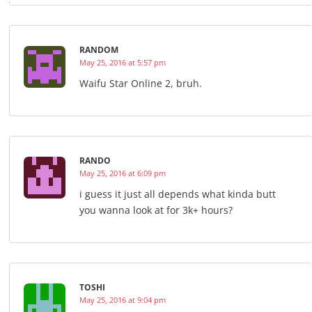
RANDOM
May 25, 2016 at 5:57 pm
Waifu Star Online 2, bruh.
RANDO
May 25, 2016 at 6:09 pm
i guess it just all depends what kinda butt
you wanna look at for 3k+ hours?
TOSHI
May 25, 2016 at 9:04 pm