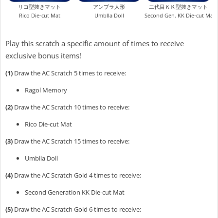
リコ型抜きマット
アンブラ人形
二代目ＫＫ型抜きマット
Rico Die-cut Mat
Umblla Doll
Second Gen. KK Die-cut Mat
Play this scratch a specific amount of times to receive
exclusive bonus items!
(1)
Draw the AC Scratch 5 times to receive:
Ragol Memory
(2)
Draw the AC Scratch 10 times to receive:
Rico Die-cut Mat
(3)
Draw the AC Scratch 15 times to receive:
Umblla Doll
(4)
Draw the AC Scratch Gold 4 times to receive:
Second Generation KK Die-cut Mat
(5)
Draw the AC Scratch Gold 6 times to receive: