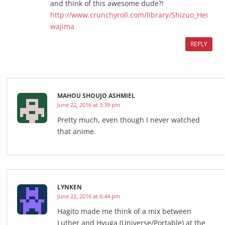
and think of this awesome dude?!
http://www.crunchyroll.com/library/Shizuo_Hei
wajima
REPLY
MAHOU SHOUJO ASHMIEL
June 22, 2016 at 3:39 pm
Pretty much, even though I never watched
that anime.
LYNKEN
June 22, 2016 at 6:44 pm
Hagito made me think of a mix between
Luther and Hyuga (Universe/Portable) at the