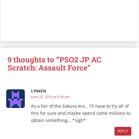
9 thoughts to “PSO2 JP AC
Scratch: Assault Force”
LYNKEN
June 22, 2016 at 6:54 am
As a fan of the Sakura era… I'll have to try all of
this for sure and maybe spend some millions to
obtain something… *sigh*
REPLY