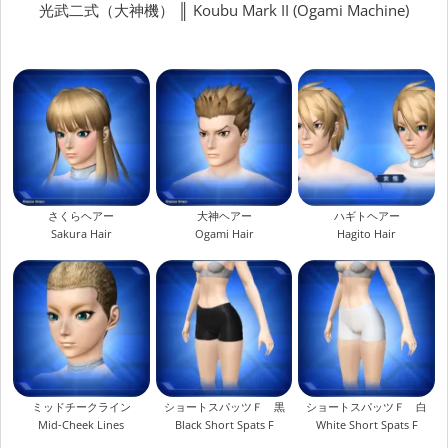
光武二式（大神機） ║ Koubu Mark II (Ogami Machine)
さくらヘアー
大神ヘアー
ハギトヘアー
Sakura Hair
Ogami Hair
Hagito Hair
ミッドチークライン
ショートスパッツＦ 黒
ショートスパッツＦ 白
Mid-Cheek Lines
Black Short Spats F
White Short Spats F