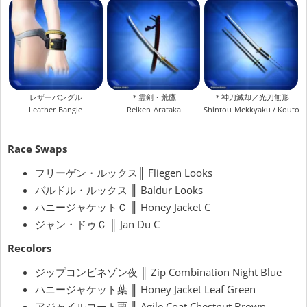
レザーバングル
＊霊剣・荒鷹
＊神刀滅却／光刀無形
Leather Bangle
Reiken-Arataka
Shintou-Mekkyaku / Koutou
Race Swaps
フリーゲン・ルックス║ Fliegen Looks
バルドル・ルックス ║ Baldur Looks
ハニージャケットＣ ║ Honey Jacket C
ジャン・ドゥＣ ║ Jan Du C
Recolors
ジップコンビネゾン夜 ║ Zip Combination Night Blue
ハニージャケット葉 ║ Honey Jacket Leaf Green
アジャイルコート栗 ║ Agile Coat Chestnut Brown