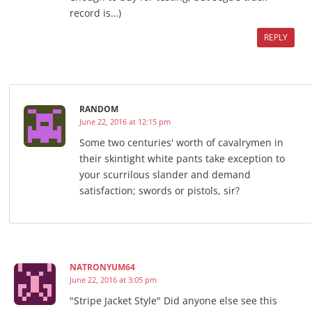
record is…)
REPLY
RANDOM
June 22, 2016 at 12:15 pm
Some two centuries' worth of cavalrymen in
their skintight white pants take exception to
your scurrilous slander and demand
satisfaction; swords or pistols, sir?
NATRONYUM64
June 22, 2016 at 3:05 pm
"Stripe Jacket Style" Did anyone else see this