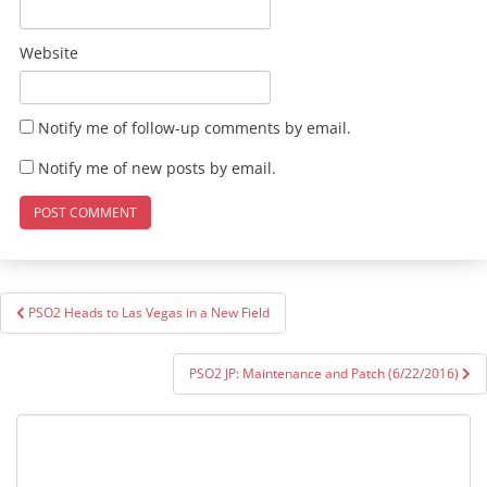
Website
Notify me of follow-up comments by email.
Notify me of new posts by email.
Post
PSO2 Heads to Las Vegas in a New Field
navigation
PSO2 JP: Maintenance and Patch (6/22/2016)