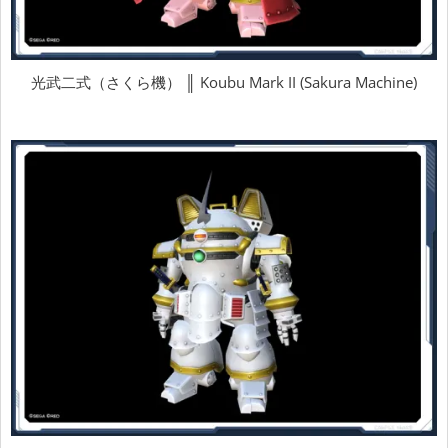
光武二式（さくら機） ║ Koubu Mark II (Sakura Machine)