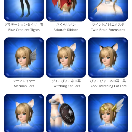
グラデーションタイツ 青
さくらリボン
ツインおさげエクステ
Blue Gradient Tights
Sakura’s Ribbon
Twin Braid Extensions
マーマンイヤー
ぴょこぴょこネコ耳
ぴょこぴょこネコ耳 黒
Merman Ears
Twitching Cat Ears
Black Twitching Cat Ears