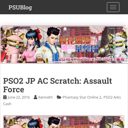
S
PSUBlog
TOGGLE
k
i
p
t
o
m
a
i
n
c
o
PSO2 JP AC Scratch: Assault
n
Force
t
e
,
June 22, 2016
Kenneth
Phantasy Star Online 2
PSO2 Arks
n
Cash
t