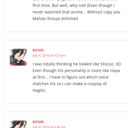
first time. But well, why not! (Even though I
never watched that anime… Without copy you
Mahou Shoujo Ashmiel)
KOUKI
July 4, 2016 at 9:37 pm
I was totally thinking he looked like Shizuo. XD
Even though his personality is more like Izaya
at first… I have to figure out which voice
matches his so I can make a cosplay of
Hagito.
KOUKI
July 4, 2016 at 9:38 pm