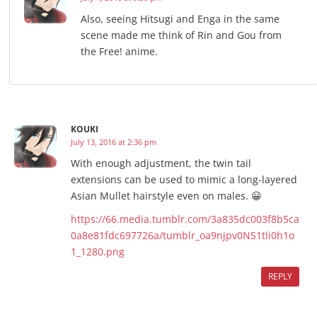
Also, seeing Hitsugi and Enga in the same
scene made me think of Rin and Gou from
the Free! anime.
KOUKI
July 13, 2016 at 2:36 pm
With enough adjustment, the twin tail
extensions can be used to mimic a long-layered
Asian Mullet hairstyle even on males. 😀
https://66.media.tumblr.com/3a835dc003f8b5ca
0a8e81fdc697726a/tumblr_oa9njpv0NS1tli0h1o
1_1280.png
REPLY