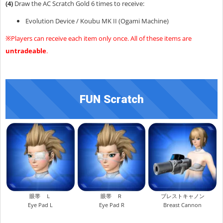
(4)
Draw the AC Scratch Gold 6 times to receive:
Evolution Device / Koubu MK II (Ogami Machine)
※Players can receive each item only once. All of these items are
untradeable
.
FUN Scratch
眼帯 Ｌ
眼帯 Ｒ
ブレストキャノン
Eye Pad L
Eye Pad R
Breast Cannon