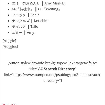
エミーのおめんＢ ║ Amy Mask B
66「待機中」 ║ 66「Waiting」
ソニック ║ Sonic
ナックルズ ║ Knuckles
テイルス ║ Tails
エミー ║ Amy
[/toggle]
[/toggles]
[button style="btn-info btn-lg" type="link" target="false"
title="
AC Scratch Directory
"
link="https://www.bumped.org/psublog/pso2-jp-ac-scratch-
directory/"]