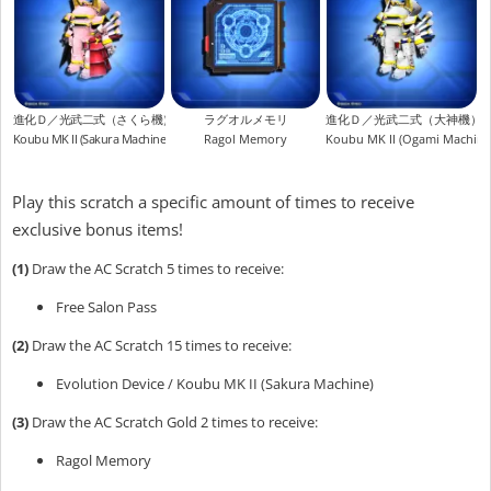
進化Ｄ／光武二式（さくら機）
ラグオルメモリ
進化Ｄ／光武二式（大神機）
Koubu MK II (Sakura Machine)
Ragol Memory
Koubu MK II (Ogami Machine
Play this scratch a specific amount of times to receive
exclusive bonus items!
(1)
Draw the AC Scratch 5 times to receive:
Free Salon Pass
(2)
Draw the AC Scratch 15 times to receive:
Evolution Device / Koubu MK II (Sakura Machine)
(3)
Draw the AC Scratch Gold 2 times to receive:
Ragol Memory