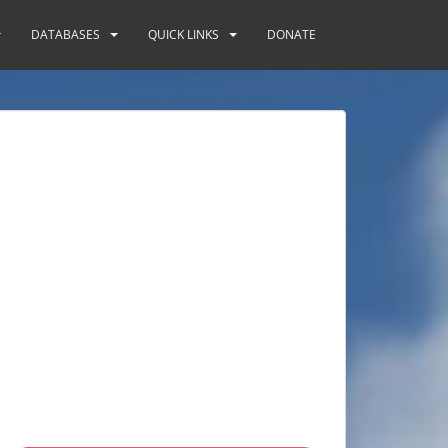
DATABASES
QUICK LINKS
DONATE