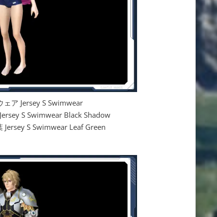
Jersey S Swimwear
y S Swimwear Black Shadow
ey S Swimwear Leaf Green