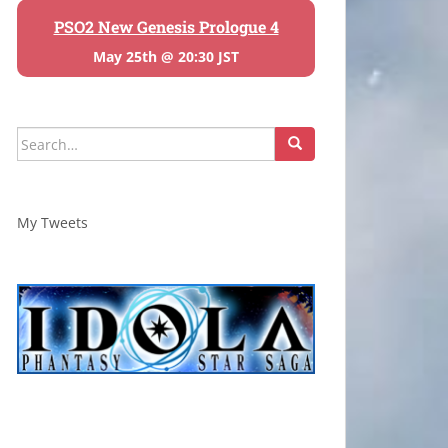
PSO2 New Genesis Prologue 4
May 25th @ 20:30 JST
Search
for:
My Tweets