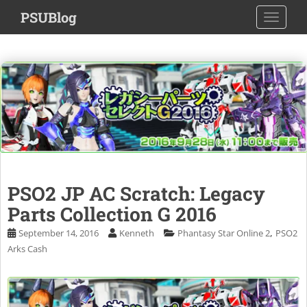
S
PSUBlog
TOGGLE
k
i
p
t
o
m
a
i
n
c
o
PSO2 JP AC Scratch: Legacy
n
Parts Collection G 2016
t
e
,
September 14, 2016
Kenneth
Phantasy Star Online 2
PSO2
n
Arks Cash
t