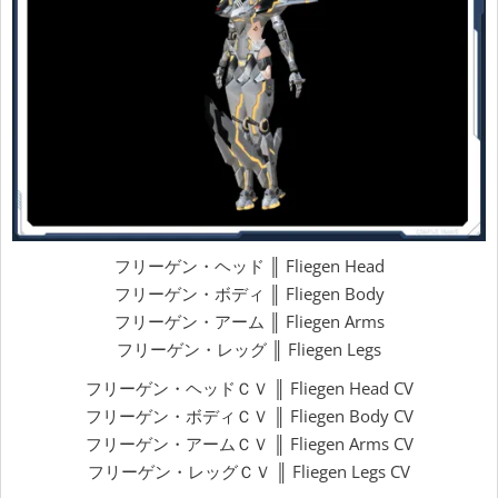
フリーゲン・ヘッド ║ Fliegen Head
フリーゲン・ボディ ║ Fliegen Body
フリーゲン・アーム ║ Fliegen Arms
フリーゲン・レッグ ║ Fliegen Legs
フリーゲン・ヘッドＣＶ ║ Fliegen Head CV
フリーゲン・ボディＣＶ ║ Fliegen Body CV
フリーゲン・アームＣＶ ║ Fliegen Arms CV
フリーゲン・レッグＣＶ ║ Fliegen Legs CV