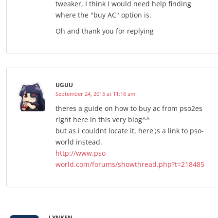
tweaker, I think I would need help finding
where the "buy AC" option is.
Oh and thank you for replying
UGUU
September 24, 2015 at 11:16 am
theres a guide on how to buy ac from pso2es
right here in this very blog^^
but as i couldnt locate it, here';s a link to pso-
world instead.
http://www.pso-
world.com/forums/showthread.php?t=218485
LYNKEN