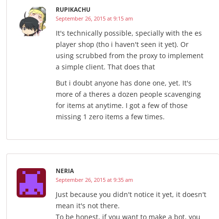
RUPIKACHU
September 26, 2015 at 9:15 am
It's technically possible, specially with the es
player shop (tho i haven't seen it yet). Or
using scrubbed from the proxy to implement
a simple client. That does that
But i doubt anyone has done one, yet. It's
more of a theres a dozen people scavenging
for items at anytime. I got a few of those
missing 1 zero items a few times.
NERIA
September 26, 2015 at 9:35 am
Just because you didn't notice it yet, it doesn't
mean it's not there.
To be honest, if you want to make a bot, you