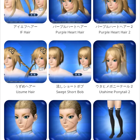
アイエフヘアー
パープルハートヘアー
パープルハートヘアー２
IF Hair
Purple Heart Hair
Purple Heart Hair 2
うずめヘアー
流しショートボブ
ウタヒメポニーテール２
Uzume Hair
Swept Short Bob
Utahime Ponytail 2