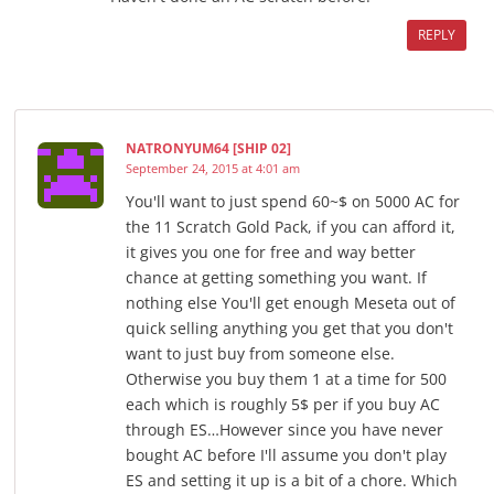
REPLY
NATRONYUM64 [SHIP 02]
September 24, 2015 at 4:01 am
You'll want to just spend 60~$ on 5000 AC for
the 11 Scratch Gold Pack, if you can afford it,
it gives you one for free and way better
chance at getting something you want. If
nothing else You'll get enough Meseta out of
quick selling anything you get that you don't
want to just buy from someone else.
Otherwise you buy them 1 at a time for 500
each which is roughly 5$ per if you buy AC
through ES…However since you have never
bought AC before I'll assume you don't play
ES and setting it up is a bit of a chore. Which