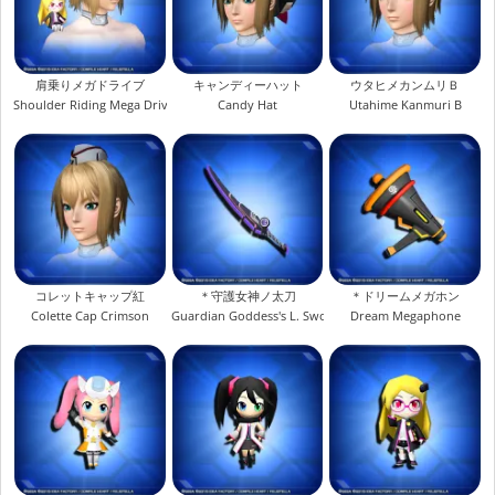
肩乗りメガドライブ
キャンディーハット
ウタヒメカンムリＢ
Shoulder Riding Mega Drive
Candy Hat
Utahime Kanmuri B
コレットキャップ紅
＊守護女神ノ太刀
＊ドリームメガホン
Colette Cap Crimson
Guardian Goddess's L. Sword
Dream Megaphone