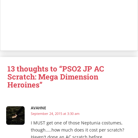
13 thoughts to “PSO2 JP AC
Scratch: Mega Dimension
Heroines”
AVAHNE
September 24, 2015 at 3:30 am
I MUST get one of those Neptunia costumes,
though…..how much does it cost per scratch?
Haven't done an AC scratch before.