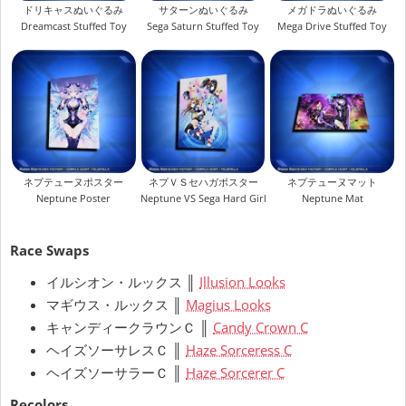
ドリキャスぬいぐるみ
サターンぬいぐるみ
メガドラぬいぐるみ
Dreamcast Stuffed Toy
Sega Saturn Stuffed Toy
Mega Drive Stuffed Toy
ネプテューヌポスター
ネプＶＳセハガポスター
ネプテューヌマット
Neptune Poster
Neptune VS Sega Hard Girls Poster
Neptune Mat
Race Swaps
イルシオン・ルックス ║
Illusion Looks
マギウス・ルックス ║
Magius Looks
キャンディークラウンＣ ║
Candy Crown C
ヘイズソーサレスＣ ║
Haze Sorceress C
ヘイズソーサラーＣ ║
Haze Sorcerer C
Recolors