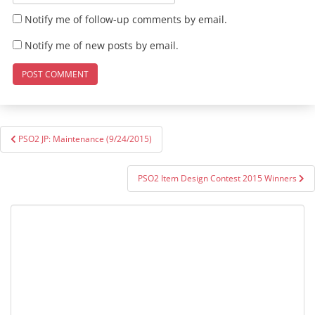
Notify me of follow-up comments by email.
Notify me of new posts by email.
Post
PSO2 JP: Maintenance (9/24/2015)
navigation
PSO2 Item Design Contest 2015 Winners