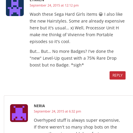
September 24, 2015 at 12:12 pm
Waoh these Sega Hard Girls items 😀 I also like
the new Hairstyles. Some are already expensive
here but it's usual… x) Well, Processor Unit H
make me thinkg of Vivienne from Portable
episodes so it's cool.
But… But… No more Badges? I've done the
"new" Level-Up quest with a 75% Rare Drop
boost but no Badge. *sigh*
REPLY
NERIA
September 24, 2015 at 6:32 pm
Overhyped stuff is always super expensive,
If there weren't so many shop bots on the