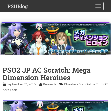
S
PSUBlog
TOGGLE
k
i
p
t
o
m
a
i
n
c
o
PSO2 JP AC Scratch: Mega
n
Dimension Heroines
t
e
,
September 24, 2015
Kenneth
Phantasy Star Online 2
PSO2
n
Arks Cash
t