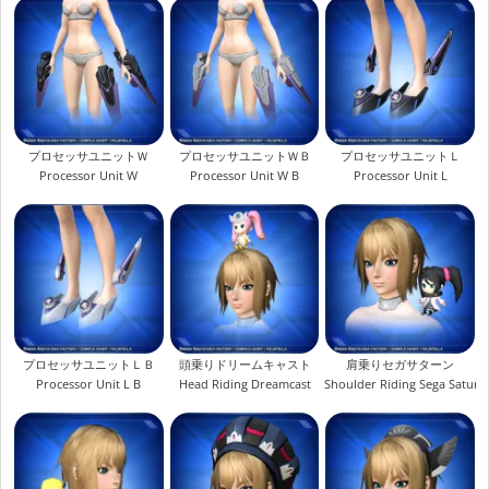
プロセッサユニットＷ
プロセッサユニットＷＢ
プロセッサユニットＬ
Processor Unit W
Processor Unit W B
Processor Unit L
プロセッサユニットＬＢ
頭乗りドリームキャスト
肩乗りセガサターン
Processor Unit L B
Head Riding Dreamcast
Shoulder Riding Sega Saturn