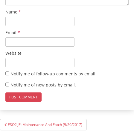
Name
*
Email
*
Website
Notify me of follow-up comments by email.
Notify me of new posts by email.
Post
PSO2 JP: Maintenance And Patch (9/20/2017)
navigation