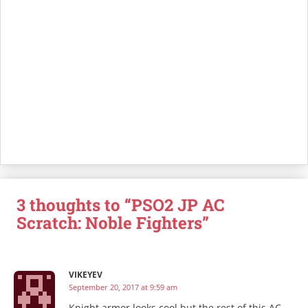
3 thoughts to “PSO2 JP AC
Scratch: Noble Fighters”
VIKEYEV
September 20, 2017 at 9:59 am
Knight armor looks cool but the rest of this AC,