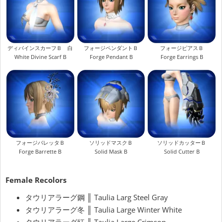
ディバインスカーフＢ 白
フォージペンダントＢ
フォージピアスＢ
White Divine Scarf B
Forge Pendant B
Forge Earrings B
フォージバレッタＢ
ソリッドマスクＢ
ソリッドカッターＢ
Forge Barrette B
Solid Mask B
Solid Cutter B
Female Recolors
タウリアラーグ鋼 ║ Taulia Larg Steel Gray
タウリアラーグ冬 ║ Taulia Large Winter White
タウリアラーグ紅 ║ Taulia Large Crimson