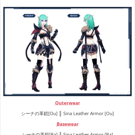
Outerwear
シーナの革鎧[Ou] ║ Sina Leather Armor [Ou]
Basewear
シーナの革鎧[Ba] ║ Sina Leather Armor [Ba]