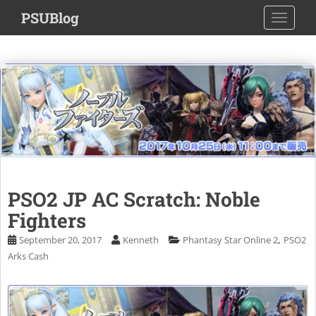
S
PSUBlog
TOGGLE
k
i
p
t
o
m
a
i
n
c
o
PSO2 JP AC Scratch: Noble
n
Fighters
t
e
,
September 20, 2017
Kenneth
Phantasy Star Online 2
PSO2
n
Arks Cash
t