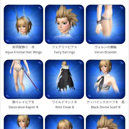
前羽髪飾り 水
フェアリーピアス
ヴェルンの腕輪
Aqua Frontal Hair Wings
Fairy Earrings
Verun Bracelet
飾りレイピアＢ
ワイルドマントＢ
ディバインスカーフＢ 黒
Decorative Rapier B
Wild Cloak B
Black Divine Scarf B