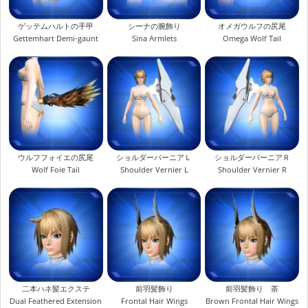
ゲッテムハルトの手甲
シーナの腕飾り
オメガウルフの尻尾
Gettemhart Demi-gaunt
Sina Armlets
Omega Wolf Tail
ウルフフォイエの尻尾
ショルダーバーニアＬ
ショルダーバーニアＲ
Wolf Foie Tail
Shoulder Vernier L
Shoulder Vernier R
二本ハネ髪エクステ
前羽髪飾り
前羽髪飾り 茶
Dual Feathered Extension
Frontal Hair Wings
Brown Frontal Hair Wings