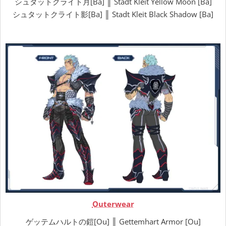
シュタットクライト月[Ba] ║ Stadt Kleit Yellow Moon [Ba]
シュタットクライト影[Ba] ║ Stadt Kleit Black Shadow [Ba]
Outerwear
ゲッテムハルトの鎧[Ou] ║ Gettemhart Armor [Ou]