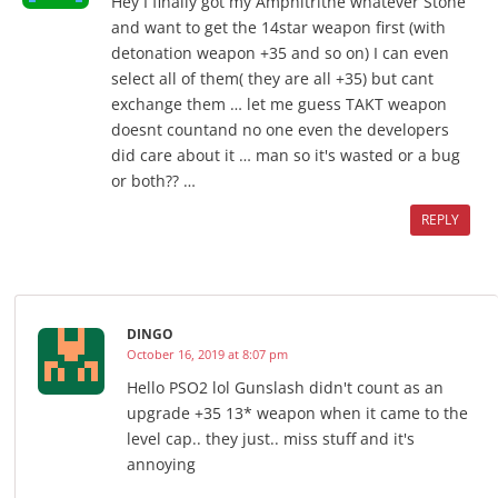
Hey I finally got my Amphitrithe whatever Stone
and want to get the 14star weapon first (with
detonation weapon +35 and so on) I can even
select all of them( they are all +35) but cant
exchange them … let me guess TAKT weapon
doesnt countand no one even the developers
did care about it … man so it's wasted or a bug
or both?? …
REPLY
DINGO
October 16, 2019 at 8:07 pm
Hello PSO2 lol Gunslash didn't count as an
upgrade +35 13* weapon when it came to the
level cap.. they just.. miss stuff and it's
annoying