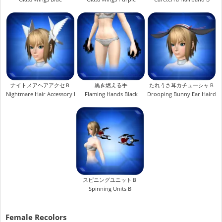
ナイトメアヘアアクセＢ
黒き燃える手
たれうさ耳カチューシャＢ
Nightmare Hair Accessory B
Flaming Hands Black
Drooping Bunny Ear Hairclip
スピニングユニットＢ
Spinning Units B
Female Recolors