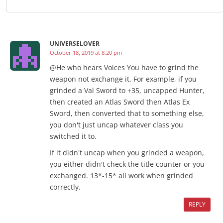
UNIVERSELOVER
October 18, 2019 at 8:20 pm
@He who hears Voices You have to grind the
weapon not exchange it. For example, if you
grinded a Val Sword to +35, uncapped Hunter,
then created an Atlas Sword then Atlas Ex
Sword, then converted that to something else,
you don't just uncap whatever class you
switched it to.
If it didn't uncap when you grinded a weapon,
you either didn't check the title counter or you
exchanged. 13*-15* all work when grinded
correctly.
REPLY