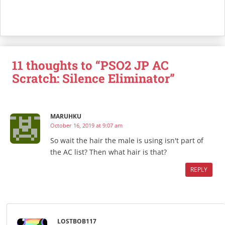
11 thoughts to “PSO2 JP AC
Scratch: Silence Eliminator”
MARUHKU
October 16, 2019 at 9:07 am
So wait the hair the male is using isn't part of
the AC list? Then what hair is that?
REPLY
LOSTBOB117