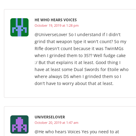
HE WHO HEARS VOICES
October 19, 2019 at 1:28 pm
@UniverseLover So I understand if I didn't
grind that weapon type it won't count? So my
Rifle doesn't count because it was TwinMGs
when I grinded them to 35?? Well fudge cake
:/ But that explains it at least. Good thing I
have at least some Dual Swords for Etoile who
where always DS when I grinded them so I
don't have to worry about that at least.
UNIVERSELOVER
October 20, 2019 at 1:47 am
@He who hears Voices Yes you need to at