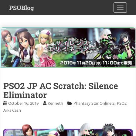
S
PSUBlog
TOGGLE
k
i
p
t
o
m
a
i
n
c
o
PSO2 JP AC Scratch: Silence
n
Eliminator
t
e
,
October 16, 2019
Kenneth
Phantasy Star Online 2
PSO2
n
Arks Cash
t