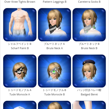
Over Knee Tights Brown
Pattern Leggings B
Careterra Socks B
シャルフペイントＢ
ブルートネックＡ
ブルートネックＢ
Scharf Paint B
Brute Neck A
Brute Neck B
トゥードモノクルＡ
トゥードモノクルＢ
バッジ付きベレー帽
Tude Monocle A
Tude Monocle B
Badged Beret