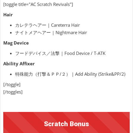
[toggle title="AC Scratch Revivals"]
Hair
カレテラヘアー | Careterra Hair
ナイトメアヘアー | Nightmare Hair
Mag Device
フードデバイス／法撃 | Food Device / T-ATK
Ability Affixer
特殊能力（打撃＆ＰＰ/２） | Add Ability (Strike&PP/2)
[/toggle]
[/toggles]
Scratch Bonus