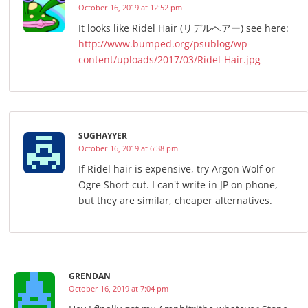
October 16, 2019 at 12:52 pm
It looks like Ridel Hair (リデルヘアー) see here:
http://www.bumped.org/psublog/wp-
content/uploads/2017/03/Ridel-Hair.jpg
SUGHAYYER
October 16, 2019 at 6:38 pm
If Ridel hair is expensive, try Argon Wolf or
Ogre Short-cut. I can't write in JP on phone,
but they are similar, cheaper alternatives.
GRENDAN
October 16, 2019 at 7:04 pm