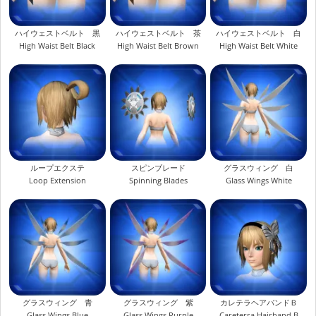
ハイウェストベルト 黒
ハイウェストベルト 茶
ハイウェストベルト 白
High Waist Belt Black
High Waist Belt Brown
High Waist Belt White
ループエクステ
スピンブレード
グラスウィング 白
Loop Extension
Spinning Blades
Glass Wings White
グラスウィング 青
グラスウィング 紫
カレテラヘアバンドＢ
Glass Wings Blue
Glass Wings Purple
Careterra Hairband B