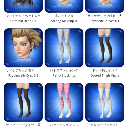
クリミナル・ヘッドＣＶ
濃いメイクＢ
サイケデリック瞳Ｂ 大
Criminal Head CV
Strong Makeup B
Psychedelic Eyes B L
サイケデリック瞳Ｂ 小
レトロストッキング
ドット柄サイハイ
Psychedelic Eyes B S
Retro Stockings
Dotted Thigh Highs
オーバーニータイツ 茶
パターンレギンスＢ
カレテラソックスＢ