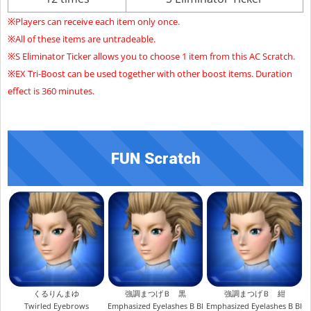
※Players can receive each item only once.
※All of these items are untradeable.
※S Eliminator Ticker allows you to choose 1 item from this AC Scratch.
※EX Tri-Boost can be used together with other boost items. Duration
effect is 360 minutes.
FUN Scratch
くるりんまゆ
強調まつげＢ 黒
強調まつげＢ 紺
Twirled Eyebrows
Emphasized Eyelashes B Black
Emphasized Eyelashes B Blu