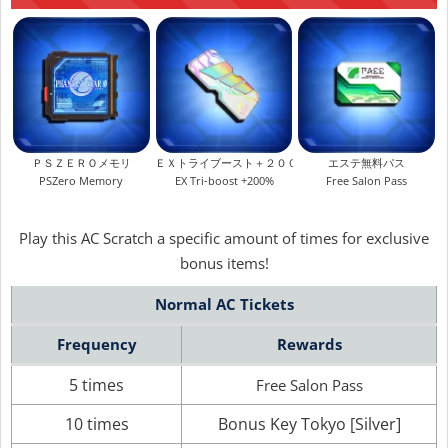
ＰＳＺＥＲＯメモリ
ＥＸトライブースト＋２００％
エステ無料パス
PSZero Memory
EX Tri-boost +200%
Free Salon Pass
Play this AC Scratch a specific amount of times for exclusive
bonus items!
Normal AC Tickets
Frequency
Rewards
5 times
Free Salon Pass
10 times
Bonus Key Tokyo [Silver]