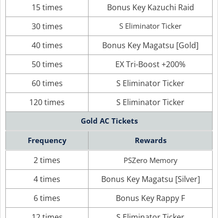
15 times
Bonus Key Kazuchi Raid
30 times
S Eliminator Ticker
40 times
Bonus Key Magatsu [Gold]
50 times
EX Tri-Boost +200%
60 times
S Eliminator Ticker
120 times
S Eliminator Ticker
Gold AC Tickets
Frequency
Rewards
2 times
PSZero Memory
4 times
Bonus Key Magatsu [Silver]
6 times
Bonus Key Rappy F
12 times
S Eliminator Ticker