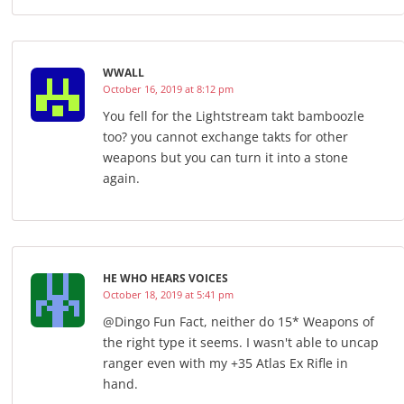
WWALL
October 16, 2019 at 8:12 pm
You fell for the Lightstream takt bamboozle
too? you cannot exchange takts for other
weapons but you can turn it into a stone
again.
HE WHO HEARS VOICES
October 18, 2019 at 5:41 pm
@Dingo Fun Fact, neither do 15* Weapons of
the right type it seems. I wasn't able to uncap
ranger even with my +35 Atlas Ex Rifle in
hand.