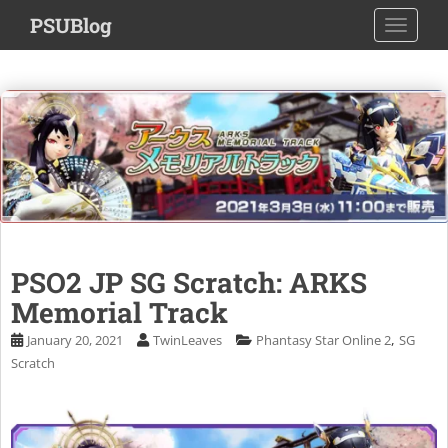
S
PSUBlog
TOGGLE
k
i
p
t
o
m
a
i
n
c
o
PSO2 JP SG Scratch: ARKS
n
Memorial Track
t
e
,
January 20, 2021
TwinLeaves
Phantasy Star Online 2
SG
n
Scratch
t