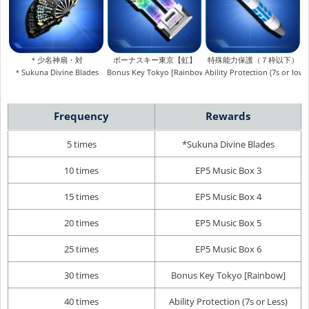
＊少名神扇・対
ボーナスキー東京【虹】
特殊能力保護（７枠以下）
＊Sukuna Divine Blades
Bonus Key Tokyo [Rainbow]
Ability Protection (7s or lowe
Frequency
Rewards
5 times
*Sukuna Divine Blades
10 times
EP5 Music Box 3
15 times
EP5 Music Box 4
20 times
EP5 Music Box 5
25 times
EP5 Music Box 6
30 times
Bonus Key Tokyo [Rainbow]
40 times
Ability Protection (7s or Less)