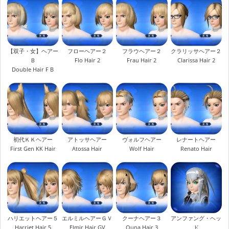
【双子・女】ヘアー
フローヘアー２
フラウヘアー２
クラリッサヘアー２
Ｂ
Flo Hair 2
Frau Hair 2
Clarissa Hair 2
Double Hair F B
初代ＫＫヘアー
アトッサヘアー
ヴォルフヘアー
レナートヘアー
First Gen KK Hair
Atossa Hair
Wolf Hair
Renato Hair
ハリエットヘアー５
エルミルヘアーＧＶ
クーナヘアー３
アンファング・ヘッ
Harriet Hair 5
Elmir Hair GV
Quna Hair 3
ド