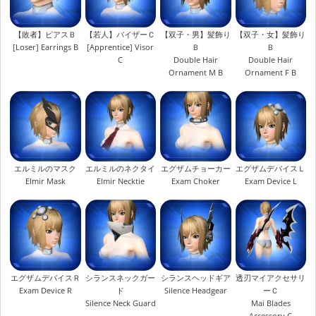
【敗者】ピアスＢ
【若人】バイザーＣ
【双子・男】髪飾り
【双子・女】髪飾り
[Loser] Earrings B
[Apprentice] Visor
Ｂ
Ｂ
C
Double Hair
Double Hair
Ornament M B
Ornament F B
エルミルのマスク
エルミルのネクタイ
エグザムチョーカー
エグザムデバイスＬ
Elmir Mask
Elmir Necktie
Exam Choker
Exam Device L
エグザムデバイスＲ
シランスネックガー
シランスヘッドギア
透刃マイアクセサリ
Exam Device R
ド
Silence Headgear
ーＣ
Silence Neck Guard
Mai Blades
Accessory C