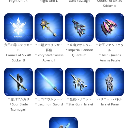
Flight Unit R
Flight Unit L
Dark Falz Sign
Council of Six #0
Sticker A
六芒の零ステッカー
＊白錫クラリッサ・
＊皇砲クオンタム
＊対王ファムファタ
Ｂ
再臨
＊Imperial Cannon
ル
Council of Six #0
＊Ivory Staff Clarissa
Quantum
＊Twin Queens
Sticker B
Advent II
Femme Fatale
＊霊刀ツムガリ
＊ラコニウムソード
＊星銃ハリエット
ハリエットパネル
＊Soul Blade
＊Laconium Sword
＊Star Gun Harriet
Harriet Panel
Tsumugari