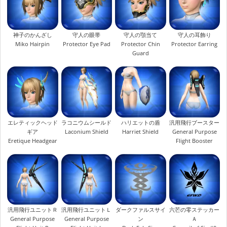
神子のかんざし
守人の眼帯
守人の顎当て
守人の耳飾り
Miko Hairpin
Protector Eye Pad
Protector Chin
Protector Earring
Guard
エレティックヘッド
ラコニウムシールド
ハリエットの盾
汎用飛行ブースター
ギア
Laconium Shield
Harriet Shield
General Purpose
Eretique Headgear
Flight Booster
汎用飛行ユニットＲ
汎用飛行ユニットＬ
ダークファルスサイ
六芒の零ステッカー
General Purpose
General Purpose
ン
Ａ