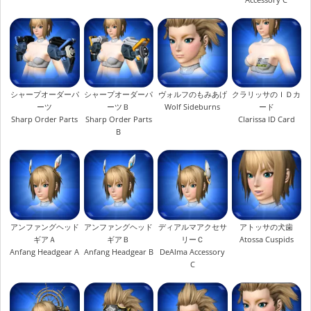
シャープオーダーパ
シャープオーダーパ
ヴォルフのもみあげ
クラリッサのＩＤカ
ーツ
ーツＢ
Wolf Sideburns
ード
Sharp Order Parts
Sharp Order Parts
Clarissa ID Card
B
アンファングヘッド
アンファングヘッド
ディアルマアクセサ
アトッサの犬歯
ギアＡ
ギアＢ
リーＣ
Atossa Cuspids
Anfang Headgear A
Anfang Headgear B
DeAlma Accessory
C