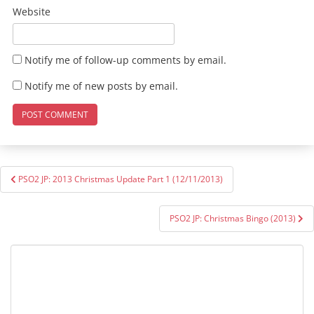
Website
Notify me of follow-up comments by email.
Notify me of new posts by email.
Post
PSO2 JP: 2013 Christmas Update Part 1 (12/11/2013)
navigation
PSO2 JP: Christmas Bingo (2013)