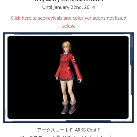
Until January 22nd, 2014
Click here to see revivals and color variations not listed
below.
アークスコートＦ ARKS Coat F